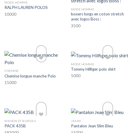
MODE HOMME
RALPH LAUREN POLOS
MODE HOMME
boxers longs en coton stretch
10000
avec logos Boss :
3500
Add to wishlist
Add to wishlist
MODE HOMME
Tommy Hilfiger polo shirt
CHEMISE
5000
Chemise longue manche Polo
15000
Add to wishlist
Add to wishlist
MAISON ET BUREAU
JEANS
PACK 435B
Pantalon Jean Slim Bleu
583000
15000