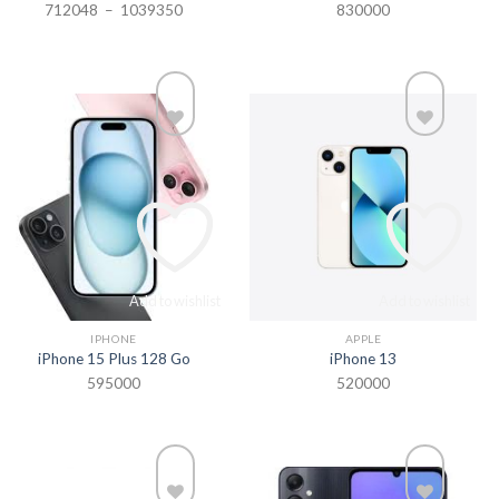
Plage
712048
–
1039350
830000
de
prix :
712048
à
1039350
Add to wishlist
Add to wishlist
IPHONE
APPLE
iPhone 15 Plus 128 Go
iPhone 13
595000
520000