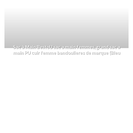
Sac à Main BestoU sac a main femmes, grand sac a
main PU cuir femme bandoulieres de marque (Bleu