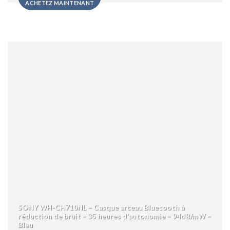
ACHETEZ MAINTENANT
SONY WH-CH710NL – Casque arceau Bluetooth à
réduction de bruit – 35 heures d’autonomie – 94dB/mW –
Bleu