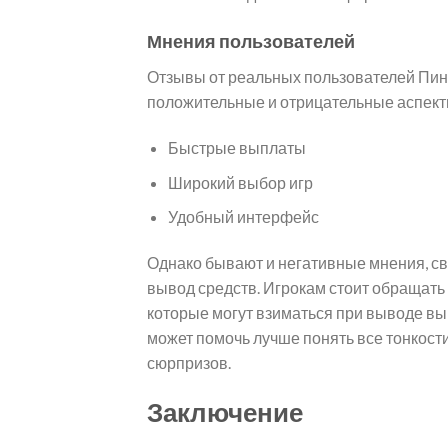
Мнения пользователей
Отзывы от реальных пользователей Пинк
положительные и отрицательные аспекты.
Быстрые выплаты
Широкий выбор игр
Удобный интерфейс
Однако бывают и негативные мнения, с
вывод средств. Игрокам стоит обращать
которые могут взиматься при выводе вы
может помочь лучше понять все тонкост
сюрпризов.
Заключение