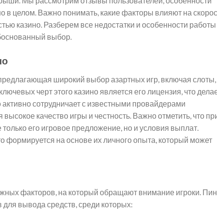
грыши. Мы рассмотрим отзывы пользователей, особенности
о в целом. Важно понимать, какие факторы влияют на скоро
стью казино. Разберем все недостатки и особенности работы
обоснованный выбор.
но
предлагающая широкий выбор азартных игр, включая слоты,
 ключевых черт этого казино является его лицензия, что дела
о активно сотрудничает с известными провайдерами
высокое качество игры и честность. Важно отметить, что пр
только его игровое предложение, но и условия выплат.
о формируется на основе их личного опыта, который может
ажных факторов, на который обращают внимание игроки. Пин
 для вывода средств, среди которых: