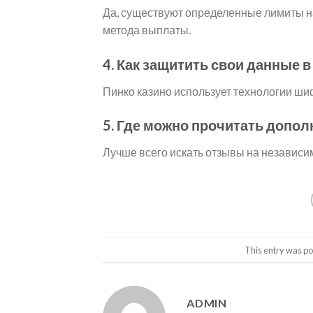
Да, существуют определенные лимиты на
метода выплаты.
4. Как защитить свои данные в
Пинко казино использует технологии ш
5. Где можно прочитать допо
Лучше всего искать отзывы на независи
This entry was po
ADMIN