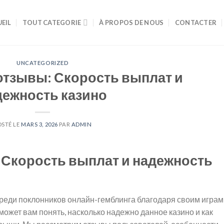
EIL
TOUT CATEGORIE
À PROPOS DE NOUS
CONTACTER
UNCATEGORIZED
отзывы: Скорость выплат и
дежность казино
OSTÉ LE
MARS 3, 2026
PAR
ADMIN
 Скорость выплат и надежность
реди поклонников онлайн-гемблинга благодаря своим играм
может вам понять, насколько надежно данное казино и как