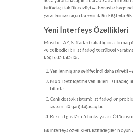
necə yararlanacağınız barədə ətraflı məlumat
istifadəçi təhlükəsizliyi və bonuslar haqqın
yararlanması üçün bu yenilikləri kəşf etmək 
Yeni İnterfeys Özəllikləri
Mostbet AZ, istifadəçi rahatlığını artırmaq üç
və cəlbedici bir istifadəçi təcrübəsi yaratm
kəşf edə bilərlər:
Yenilənmiş ana səhifə: İndi daha sürətli 
Mobil tətbiqetmə yenilikləri: İstifadəçi
bilərlər.
Canlı dəstək sistemi: İstifadəçilər, probl
sistemi ilə qarşılaşacaqlar.
Rekord göstərmə funksiyaları: Ötən oyun
Bu interfeys özəllikləri, istifadəçilərin oyu