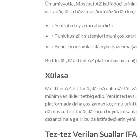
Ümumiyyətlə, Mostbet AZ istifadəçilərinin y
istifadəçilərin bəzi fikirlərini nəzərdən keçi
« Yeni interfeys çox rahatdır! »
« Təhlükəsizlik sistemləri məni çox xatırla
« Bonus proqramları ilə oyun qazanma şan
Bu fikirlər, Mostbet AZ platformasının müşt
Xülasə
Mostbet AZ, istifadəçilərinə daha sərfəli v
mühim yeniliklər tətbiq edib. Yeni interfeys,
platformada daha çox zaman keçirmələrini təmi
də mövcud istifadəçilər üçün böyük imkanla
qazanclı hala gəlir, bu da istifadəçilərin y
Tez-tez Verilən Suallar (F