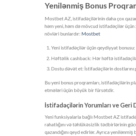
Yenilənmiş Bonus Proqram
Mostbet AZ, istifadəçilərinin daha çox qaza
həm yeni, həm də mövcud istifadəçilər üçün x
növləri bunlardır:
Mostbet
Yeni istifadəçilər üçün qeydiyyat bonusu:
Həftəlik cashback: Hər həftə istifadəçiləri
Dostu dəvət et: İstifadəçilərin dostları
Bu yeni bonus proqramları, istifadəçilərin p
etmələri üçün böyük bir fürsətdir.
İstifadəçilərin Yorumları ve Geri
Yeni funksiyalarla bağlı Mostbet AZ istifadəçi
rahatlığını və təhlükəsizlik tədbirlərinin g
qazandığını qeyd edirlər. Ayrıca yenilənmi