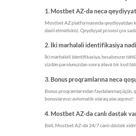
1. Mostbet AZ-də necə qeydiyyat
Mostbet AZ platformasında qeydiyyatdan keç
daxil etməlisiniz. Qeydiyyat prosesi çox sadə
2. İki mərhələli identifikasiya nəd
İki mərhələli identifikasiya, hesabınızın təhl
sizdən parolunuzdan sonra əlavə bir kod təl
3. Bonus proqramlarına necə qoş
Bonus proqramlarından faydalanmaq üçün, qe
bonuslarınızı avtomatik olaraq alacaqsınız!
4. Mostbet AZ-də canlı dəstək va
Bəli, Mostbet AZ-də 24/7 canlı dəstək xidmət