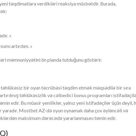
eni təqdimatlara verdikləri reaksiya müsbətdir. Burada,
rək:
dır. »
sımı artırdım. »
əri məmnuniyyətini ön planda tutduğunu göstərir.
ə təhlükəsiz bir oyun təcrübəsi təqdim etmək məqsədilə bir sıra
 artırılmış təhlükəsizlik və cəlbedici bonus proqramları istifadəçil
n edir. Bu müasir yeniliklər, yalnız yeni istifadəçilər üçün deyil,
r yaradır. Mostbet AZ-də oyun oynamak daha çox əyləncəli və
eniliklərdən maksimum dərəcədə yararlanmasını təmin edir.
AQ)