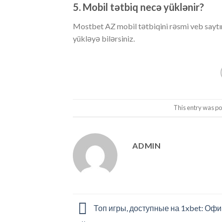
5. Mobil tətbiq necə yüklənir?
Mostbet AZ mobil tətbiqini rəsmi veb say
yükləyə bilərsiniz.
This entry was po
ADMIN
Топ игры, доступные на 1xbet: Оф