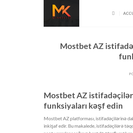
Skip
to
ACCU
content
Mostbet AZ istifadəç
fun
P
Mostbet AZ istifadəçiləri
funksiyaları kəşf edin
Mostbet AZ platforması, istifadəçilərinə da
inkişaf edir. Bu makalede, istifadəçilərə təqd