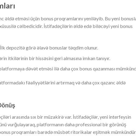
ları
nc əldə etməsi üçün bonus proqramlarını yeniləyib. Bu yeni bonusla
üsusilə cəlbedicidir. İstifadəçilərin əldə edə biləcəyi yeni bonus
 İlk depozitə görə əlavə bonuslar təqdim olunur.
n itkilərinin bir hissəsini geri almasına imkan tanıyır.
nı platformaya dəvət etməsi ilə daha çox bonus qazanması mümkünd
latformadakı fəaliyyətlərini artırmaq və daha çox qazanc əldə
 Dönüş
ləri arasında sıx bir müzakirə var. İstifadəçilər, yeni interfeysin
ücünü vurğulayaraq, platformanın daha professional bir görünüş
ş bonus proqramları barədə müsbət ritorikalar eşitmək mümkündür