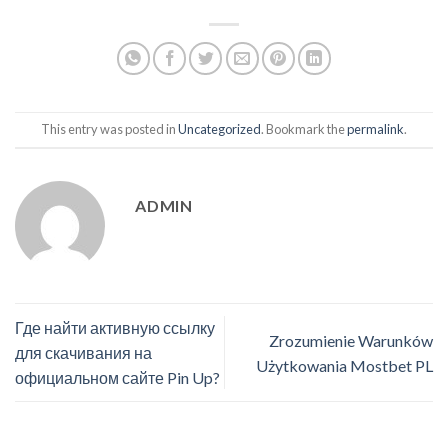
This entry was posted in
Uncategorized
. Bookmark the
permalink
.
ADMIN
Где найти активную ссылку
Zrozumienie Warunków
для скачивания на
Użytkowania Mostbet PL
официальном сайте Pin Up?