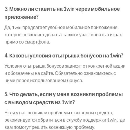
3. Можно ли ставить на 1win через мобильное
приложение?
Да, 1win предлагает удобное мобильное приложение,
которое позволяет делать ставки и участвовать в играх
прямо со смартфона.
4. Каковы условия отыгрыша бонусов на 1win?
Условия отыгрыша бонусов зависят от конкретной акции
и обозначены на сайте. Обязательно ознакомьтесь с
ними перед использованием бонуса.
5. Что делать, если у меня возникли проблемы
с выводом средств из 1win?
Если у вас возникли проблемы с выводом средств,
рекомендуется обратиться в службу поддержки 1win, где
вам помогут решить возникшую проблему.