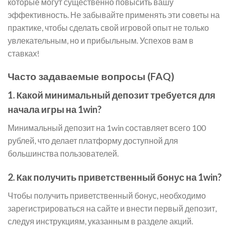
которые могут существенно повысить вашу
эффективность. Не забывайте применять эти советы на
практике, чтобы сделать свой игровой опыт не только
увлекательным, но и прибыльным. Успехов вам в
ставках!
Часто задаваемые вопросы (FAQ)
1. Какой минимальный депозит требуется для
начала игры на 1win?
Минимальный депозит на 1win составляет всего 100
рублей, что делает платформу доступной для
большинства пользователей.
2. Как получить приветственный бонус на 1win?
Чтобы получить приветственный бонус, необходимо
зарегистрироваться на сайте и внести первый депозит,
следуя инструкциям, указанным в разделе акций.