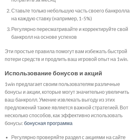
Ставьте только небольшую часть своего банкролла
на каждую ставку (например, 1-5%)
Регулярно пересматривайте и корректируйте свой
банкролл на основе успехов
Эти простые правила помогут вам избежать быстрой
потери средств и продлить ваш игровой опыт на 1win.
Использование бонусов и акций
1win предлагает своим пользователям различные
бонусы и акции, которые могут значительно увеличить
ваш банкролл. Умение извлекать выгоду из этих
предложений также является важной стратегией. Вот
несколько способов, как эффективно использовать
бонусы:
бонусная программа
Регулярно проверяйте раздел с акциями на сайте