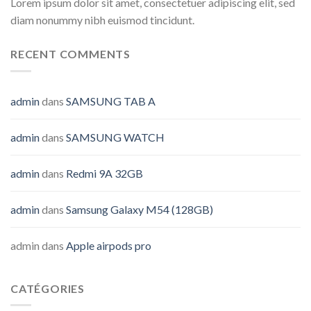
Lorem ipsum dolor sit amet, consectetuer adipiscing elit, sed
diam nonummy nibh euismod tincidunt.
RECENT COMMENTS
admin
dans
SAMSUNG TAB A
admin
dans
SAMSUNG WATCH
admin
dans
Redmi 9A 32GB
admin
dans
Samsung Galaxy M54 (128GB)
admin
dans
Apple airpods pro
CATÉGORIES