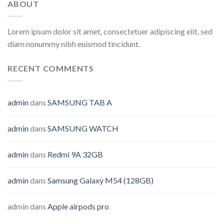
ABOUT
Lorem ipsum dolor sit amet, consectetuer adipiscing elit, sed
diam nonummy nibh euismod tincidunt.
RECENT COMMENTS
admin
dans
SAMSUNG TAB A
admin
dans
SAMSUNG WATCH
admin
dans
Redmi 9A 32GB
admin
dans
Samsung Galaxy M54 (128GB)
admin
dans
Apple airpods pro