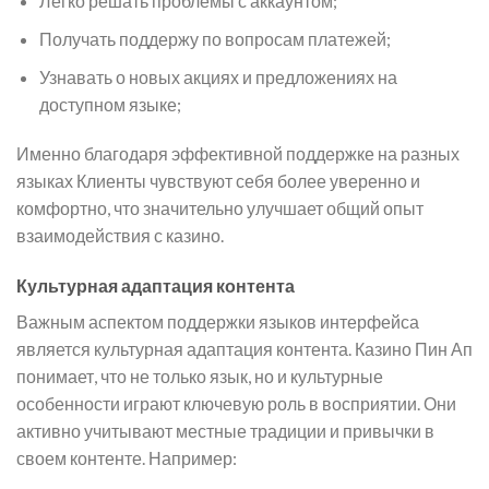
Легко решать проблемы с аккаунтом;
Получать поддержу по вопросам платежей;
Узнавать о новых акциях и предложениях на
доступном языке;
Именно благодаря эффективной поддержке на разных
языках Клиенты чувствуют себя более уверенно и
комфортно, что значительно улучшает общий опыт
взаимодействия с казино.
Культурная адаптация контента
Важным аспектом поддержки языков интерфейса
является культурная адаптация контента. Казино Пин Ап
понимает, что не только язык, но и культурные
особенности играют ключевую роль в восприятии. Они
активно учитывают местные традиции и привычки в
своем контенте. Например: