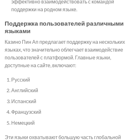
эффективно взаимодействовать с командой
поддержки на родном языке.
Поддержка пользователей различными
языками
Казино Пин Ап предлагает поддержку на нескольких
языках, что значительно облегчает взаимодействие
пользователей с платформой. Главные языки,
доступные на сайте, включают:
Русский
Английский
Испанский
Французский
Немецкий
Эти языки охватывают большую часть глобальной