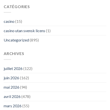
CATÉGORIES
casino
(15)
casino utan svensk licens
(1)
Uncategorized
(895)
ARCHIVES
juillet 2026
(122)
juin 2026
(162)
mai 2026
(94)
avril 2026
(478)
mars 2026
(55)