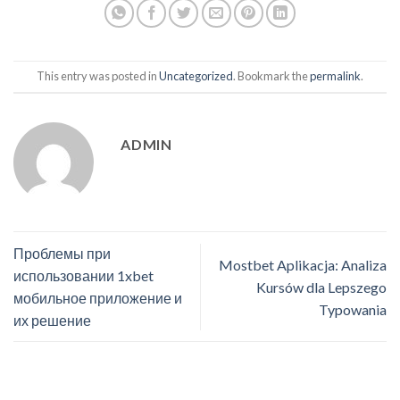
This entry was posted in
Uncategorized
. Bookmark the
permalink
.
ADMIN
Проблемы при
Mostbet Aplikacja: Analiza
использовании 1xbet
Kursów dla Lepszego
мобильное приложение и
Typowania
их решение