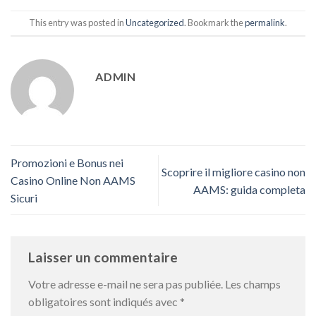
This entry was posted in
Uncategorized
. Bookmark the
permalink
.
ADMIN
Promozioni e Bonus nei
Scoprire il migliore casino non
Casino Online Non AAMS
AAMS: guida completa
Sicuri
Laisser un commentaire
Votre adresse e-mail ne sera pas publiée.
Les champs
obligatoires sont indiqués avec
*