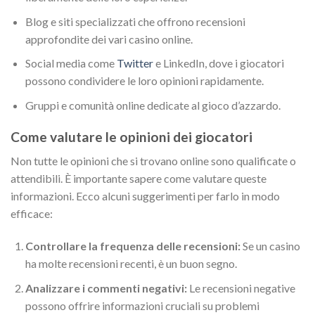
Blog e siti specializzati che offrono recensioni
approfondite dei vari casino online.
Social media come
Twitter
e LinkedIn, dove i giocatori
possono condividere le loro opinioni rapidamente.
Gruppi e comunità online dedicate al gioco d’azzardo.
Come valutare le opinioni dei giocatori
Non tutte le opinioni che si trovano online sono qualificate o
attendibili. È importante sapere come valutare queste
informazioni. Ecco alcuni suggerimenti per farlo in modo
efficace:
Controllare la frequenza delle recensioni:
Se un casino
ha molte recensioni recenti, è un buon segno.
Analizzare i commenti negativi:
Le recensioni negative
possono offrire informazioni cruciali su problemi