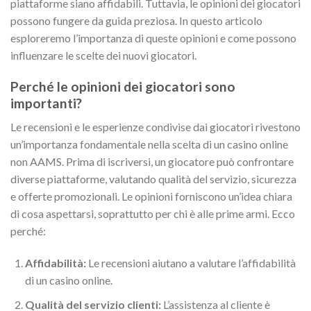
piattaforme siano affidabili. Tuttavia, le opinioni dei giocatori
possono fungere da guida preziosa. In questo articolo
esploreremo l’importanza di queste opinioni e come possono
influenzare le scelte dei nuovi giocatori.
Perché le opinioni dei giocatori sono
importanti?
Le recensioni e le esperienze condivise dai giocatori rivestono
un’importanza fondamentale nella scelta di un casino online
non AAMS. Prima di iscriversi, un giocatore può confrontare
diverse piattaforme, valutando qualità del servizio, sicurezza
e offerte promozionali. Le opinioni forniscono un’idea chiara
di cosa aspettarsi, soprattutto per chi è alle prime armi. Ecco
perché:
Affidabilità:
Le recensioni aiutano a valutare l’affidabilità
di un casino online.
Qualità del servizio clienti:
L’assistenza al cliente è