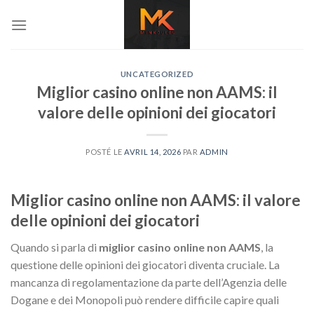
Skip
to
content
UNCATEGORIZED
Miglior casino online non AAMS: il
valore delle opinioni dei giocatori
POSTÉ LE
AVRIL 14, 2026
PAR
ADMIN
Miglior casino online non AAMS: il valore
delle opinioni dei giocatori
Quando si parla di
miglior casino online non AAMS
, la
questione delle opinioni dei giocatori diventa cruciale. La
mancanza di regolamentazione da parte dell’Agenzia delle
Dogane e dei Monopoli può rendere difficile capire quali