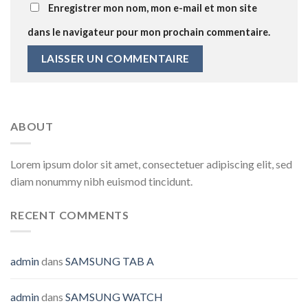
Enregistrer mon nom, mon e-mail et mon site
dans le navigateur pour mon prochain commentaire.
ABOUT
Lorem ipsum dolor sit amet, consectetuer adipiscing elit, sed
diam nonummy nibh euismod tincidunt.
RECENT COMMENTS
admin
dans
SAMSUNG TAB A
admin
dans
SAMSUNG WATCH