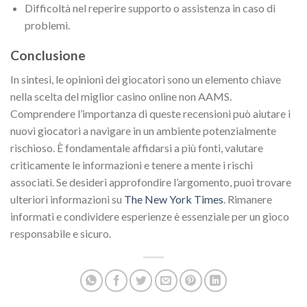
Difficoltà nel reperire supporto o assistenza in caso di
problemi.
Conclusione
In sintesi, le opinioni dei giocatori sono un elemento chiave
nella scelta del miglior casino online non AAMS.
Comprendere l’importanza di queste recensioni può aiutare i
nuovi giocatori a navigare in un ambiente potenzialmente
rischioso. È fondamentale affidarsi a più fonti, valutare
criticamente le informazioni e tenere a mente i rischi
associati. Se desideri approfondire l’argomento, puoi trovare
ulteriori informazioni su
The New York Times
. Rimanere
informati e condividere esperienze è essenziale per un gioco
responsabile e sicuro.