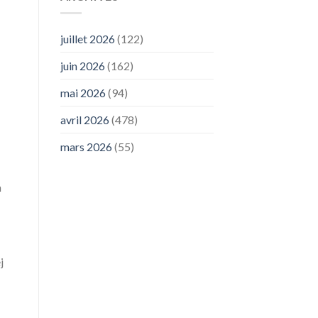
juillet 2026
(122)
juin 2026
(162)
mai 2026
(94)
avril 2026
(478)
mars 2026
(55)
h
j