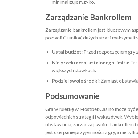
minimalizuje ryzyko.
Zarządzanie Bankrollem
Zarządzanie bankrollem jest kluczowym asp
pozwoli Ci unikać dużych strat i maksymali
Ustal budżet:
Przed rozpoczęciem gry zd
Nie przekraczaj ustalonego limitu:
Trzy
większych stawkach.
Podziel swoje środki:
Zamiast obstawiać 
Podsumowanie
Gra w ruletkę w Mostbet Casino może być e
odpowiednich strategii i wskazówek. Wybier
obstawiania, zarządzaj swoim bankrollem i c
jest czerpanie przyjemności z gry, a nie tylk