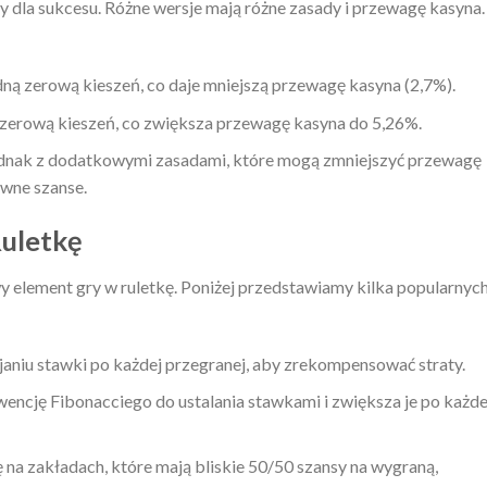
y dla sukcesu. Różne wersje mają różne zasady i przewagę kasyna.
edną zerową kieszeń, co daje mniejszą przewagę kasyna (2,7%).
erową kieszeń, co zwiększa przewagę kasyna do 5,26%.
ednak z dodatkowymi zasadami, które mogą zmniejszyć przewagę
ówne szanse.
Ruletkę
y element gry w ruletkę. Poniżej przedstawiamy kilka popularnyc
aniu stawki po każdej przegranej, aby zrekompensować straty.
ncję Fibonacciego do ustalania stawkami i zwiększa je po każde
ę na zakładach, które mają bliskie 50/50 szansy na wygraną,