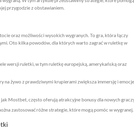
na wygraną. W tym artykule przedstawimy strategie, które pomogą
jej przygodzie z obstawianiem.
stocie oraz możliwości wysokich wygranych. To gra, która łączy
ymi. Oto kilka powodów, dla których warto zagrać w ruletkę w
le wersji ruletki, w tym ruletkę europejską, amerykańską oraz
y na żywo z prawdziwymi krupierami zwiększa immersję i emocj
e jak Mostbet, często oferują atrakcyjne bonusy dla nowych graczy
można zastosować różne strategie, które mogą pomóc w wygranej.
tki