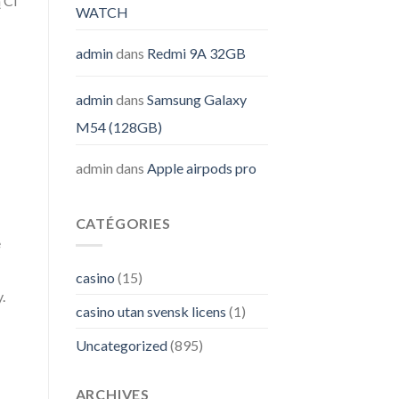
 Ci
WATCH
admin
dans
Redmi 9A 32GB
admin
dans
Samsung Galaxy
M54 (128GB)
admin
dans
Apple airpods pro
CATÉGORIES
e
casino
(15)
.
casino utan svensk licens
(1)
Uncategorized
(895)
ARCHIVES