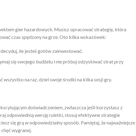
ektem gier hazardowych. Musisz opracować strategię, która
zować czas spędzony na grze. Oto kilka wskazówek:
ecyduj, ile jesteś gotów zainwestować.
maj się swojego budżetu i nie próbuj odzyskiwać strat przy
wszystko na raz, dziel swoje środki na kilka sesji gry.
kscytującym doświadczeniem, zwłaszcza jeśli korzystasz z
aj odpowiednią wersję ruletki, stosuj efektywne strategie
iesz się grą w odpowiedzialny sposób. Pamiętaj, że najważniejsze
o chęć wygranej.