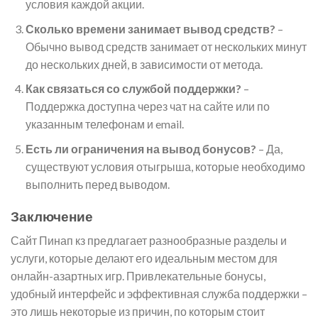
условия каждой акции.
Сколько времени занимает вывод средств?
–
Обычно вывод средств занимает от нескольких минут
до нескольких дней, в зависимости от метода.
Как связаться со службой поддержки?
–
Поддержка доступна через чат на сайте или по
указанным телефонам и email.
Есть ли ограничения на вывод бонусов?
– Да,
существуют условия отыгрыша, которые необходимо
выполнить перед выводом.
Заключение
Сайт Пинап кз предлагает разнообразные разделы и
услуги, которые делают его идеальным местом для
онлайн-азартных игр. Привлекательные бонусы,
удобный интерфейс и эффективная служба поддержки –
это лишь некоторые из причин, по которым стоит