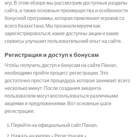
игр. В этом обзоре мы рассмотрим доступные разделы
сайта, а также основные преимущества и особенности
бонусной программы, которая привлекает игроков со
всего Казахстана. Мы проанализируем как
зарегистрироваться, какие доступны акции и какие
сервисы улучшает пользовательский опыт на сайте.
Регистрация и доступ к бонусам
Чтобы получить доступ к бонусам на сайте Пинап,
необходимо пройти процесс регистрации. Это
достаточно простая процедура, которая занимает всего
несколько минут. После создания аккаунта
пользователи могут воспользоваться различными
акциями и предложениями. Вот основные шаги
регистрации:
Перейти на официальный сайт Пинап.
Нажать на кнопку « Регистрация ».