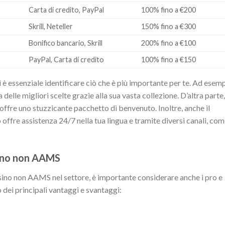
Carta di credito, PayPal
100% fino a €200
Skrill, Neteller
150% fino a €300
Bonifico bancario, Skrill
200% fino a €100
PayPal, Carta di credito
100% fino a €150
i è essenziale identificare ciò che è più importante per te. Ad esemp
delle migliori scelte grazie alla sua vasta collezione. D’altra parte,
 offre uno stuzzicante pacchetto di benvenuto. Inoltre, anche il
to offre assistenza 24/7 nella tua lingua e tramite diversi canali, co
asino non AAMS
sino non AAMS nel settore, è importante considerare anche i pro e
 dei principali vantaggi e svantaggi: