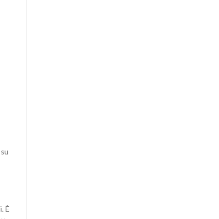
 su
. È