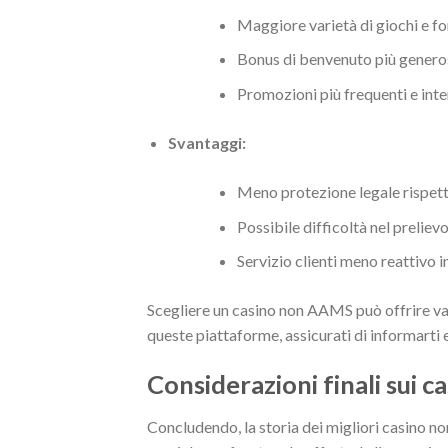
Maggiore varietà di giochi e fo
Bonus di benvenuto più genero
Promozioni più frequenti e inte
Svantaggi:
Meno protezione legale rispet
Possibile difficoltà nel prelievo
Servizio clienti meno reattivo i
Scegliere un casino non AAMS può offrire van
queste piattaforme, assicurati di informarti e
Considerazioni finali sui
Concludendo, la storia dei migliori casino n