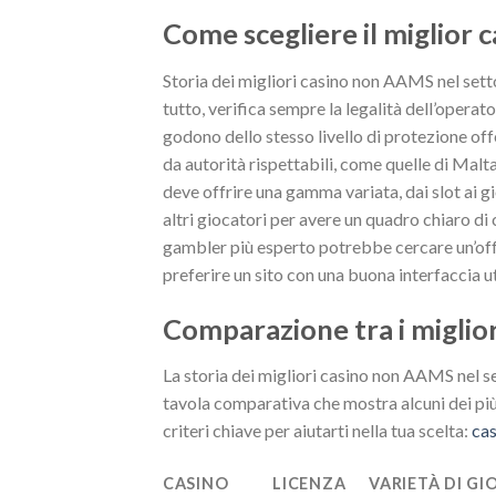
Come scegliere il miglior
Storia dei migliori casino non AAMS nel setto
tutto, verifica sempre la legalità dell’opera
godono dello stesso livello di protezione of
da autorità rispettabili, come quelle di Malta
deve offrire una gamma variata, dai slot ai gi
altri giocatori per avere un quadro chiaro di
gambler più esperto potrebbe cercare un’offe
preferire un sito con una buona interfaccia u
Comparazione tra i miglio
La storia dei migliori casino non AAMS nel s
tavola comparativa che mostra alcuni dei pi
criteri chiave per aiutarti nella tua scelta:
ca
CASINO
LICENZA
VARIETÀ DI GI