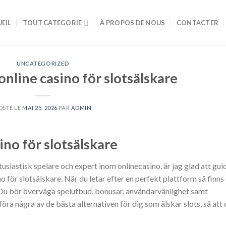
EIL
TOUT CATEGORIE
À PROPOS DE NOUS
CONTACTER
UNCATEGORIZED
online casino för slotsälskare
OSTÉ LE
MAI 25, 2026
PAR
ADMIN
ino för slotsälskare
usiastisk spelare och expert inom onlinecasino, är jag glad att gui
o för slotsälskare. När du letar efter en perfekt plattform så finns
et. Du bör överväga spelutbud, bonusar, användarvänlighet samt
a några av de bästa alternativen för dig som älskar slots, så att 