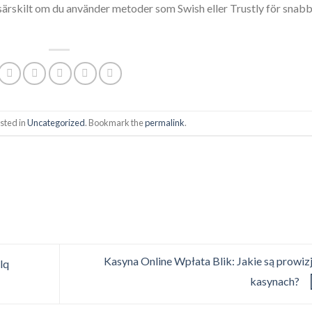
särskilt om du använder metoder som Swish eller Trustly för snab
sted in
Uncategorized
. Bookmark the
permalink
.
Kasyna Online Wpłata Blik: Jakie są prowiz
lq
kasynach?