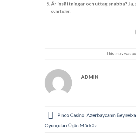
Är insättningar och uttag snabba?
Ja, 
svartider.
This entry was po
ADMIN
Pinco Casino: Azərbaycanın Beynəlxa
Oyunçuları Üçün Mərkəz