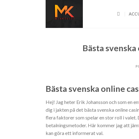
Skip
to
ACCU
content
Bästa svenska 
P
Bästa svenska online cas
Hej! Jag heter Erik Johansson och som en ent
dig i jakten på det bästa svenska online casin
flera faktorer som spelar en stor roll i val
betalningsmetoder. Här kommer jag att jämför
kan göra ett informerat val.