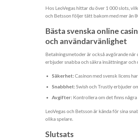
Hos LeoVegas hittar du över 1 000 slots, vil
och Betsson följer tätt bakom med mer än 80
Bästa svenska online casi
och användarvänlighet
Betalningsmetoder är också avgörande när det
erbjuder snabba och säkra insättningar och 
Säkerhet:
Casinon med svensk licens har
Snabbhet:
Swish och Trustly erbjuder o
Avgifter:
Kontrollera om det finns några d
LeoVegas och Betsson är kända för sina snab
olika spelare.
Slutsats