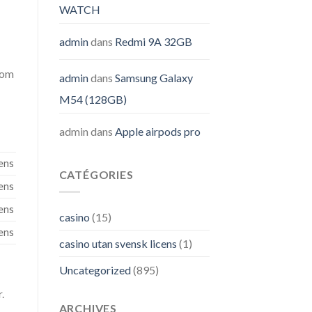
WATCH
admin
dans
Redmi 9A 32GB
som
admin
dans
Samsung Galaxy
M54 (128GB)
admin
dans
Apple airpods pro
cens
CATÉGORIES
cens
cens
casino
(15)
cens
casino utan svensk licens
(1)
Uncategorized
(895)
.
ARCHIVES