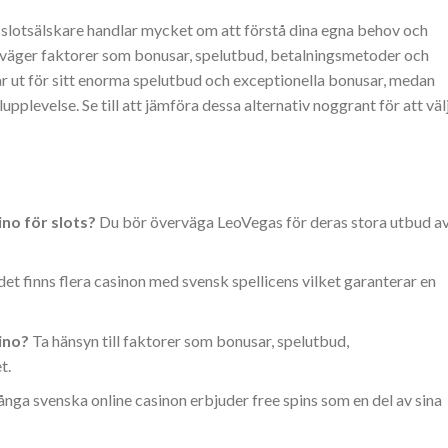
r slotsälskare handlar mycket om att förstå dina egna behov och
väger faktorer som bonusar, spelutbud, betalningsmetoder och
år ut för sitt enorma spelutbud och exceptionella bonusar, medan
plevelse. Se till att jämföra dessa alternativ noggrant för att väl
ino för slots?
Du bör överväga LeoVegas för deras stora utbud a
det finns flera casinon med svensk spellicens vilket garanterar en
sino?
Ta hänsyn till faktorer som bonusar, spelutbud,
t.
ga svenska online casinon erbjuder free spins som en del av sina