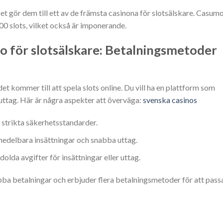
ket gör dem till ett av de främsta casinona för slotsälskare. Casum
0 slots, vilket också är imponerande.
no för slotsälskare: Betalningsmetoder
 kommer till att spela slots online. Du vill ha en plattform som
uttag. Här är några aspekter att överväga:
svenska casinos
 strikta säkerhetsstandarder.
medelbara insättningar och snabba uttag.
olda avgifter för insättningar eller uttag.
ba betalningar och erbjuder flera betalningsmetoder för att pass