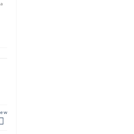
ba
je w