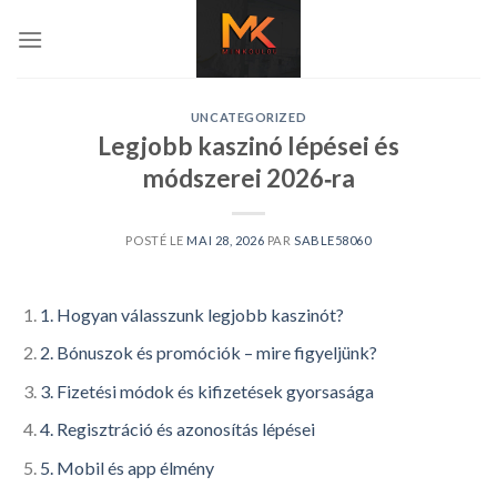
Skip
to
content
UNCATEGORIZED
Legjobb kaszinó lépései és
módszerei 2026‑ra
POSTÉ LE
MAI 28, 2026
PAR
SABLE58060
1. Hogyan válasszunk legjobb kaszinót?
2. Bónuszok és promóciók – mire figyeljünk?
3. Fizetési módok és kifizetések gyorsasága
4. Regisztráció és azonosítás lépései
5. Mobil és app élmény