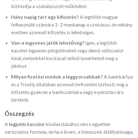
biztosítja a szabályozott működést.
Hány napig tart egy kifizetés?
A legtöbb magyar
felhasználó számára 1–2 munkanap a szokásos, de néhány
esetben azonnali kifizetés is lehetséges.
Van-e ingyenes játék lehetőség?
Igen, a legtöbb
kaszinó ingyenes pörgetéseket vagy demó változatot
kínál, melyekkel kockázat nélkül ismerheted meg a
játékot.
Milyen fizetési módok a leggyorsabbak?
A bankkártya
és a Trustly általában azonnali befizetést biztosít, míg a
kifizetés gyakran a bankszámlára vagy e‑pénztárcára
történik.
Összegzés
A
legjobb kaszinó
kiválasztásához nincs egyetlen
varázslatos formula, de ha a licenc, a bónuszok átláthatósága,