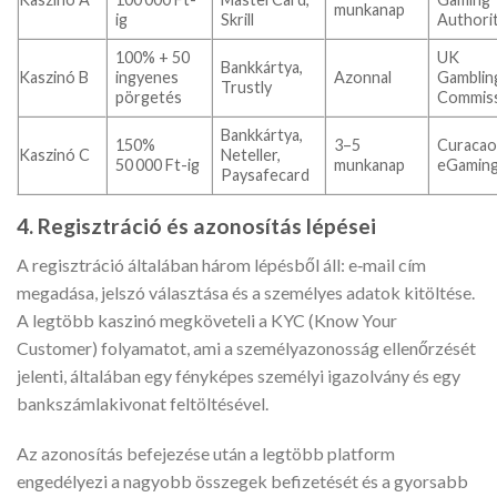
munkanap
ig
Skrill
Authori
100% + 50
UK
Bankkártya,
Kaszinó B
ingyenes
Azonnal
Gamblin
Trustly
pörgetés
Commis
Bankkártya,
150%
3–5
Curaca
Kaszinó C
Neteller,
50 000 Ft-ig
munkanap
eGamin
Paysafecard
4. Regisztráció és azonosítás lépései
A regisztráció általában három lépésből áll: e‑mail cím
megadása, jelszó választása és a személyes adatok kitöltése.
A legtöbb kaszinó megköveteli a KYC (Know Your
Customer) folyamatot, ami a személyazonosság ellenőrzését
jelenti, általában egy fényképes személyi igazolvány és egy
bankszámlakivonat feltöltésével.
Az azonosítás befejezése után a legtöbb platform
engedélyezi a nagyobb összegek befizetését és a gyorsabb