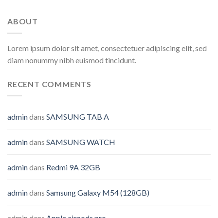
ABOUT
Lorem ipsum dolor sit amet, consectetuer adipiscing elit, sed
diam nonummy nibh euismod tincidunt.
RECENT COMMENTS
admin
dans
SAMSUNG TAB A
admin
dans
SAMSUNG WATCH
admin
dans
Redmi 9A 32GB
admin
dans
Samsung Galaxy M54 (128GB)
admin
dans
Apple airpods pro