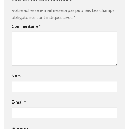
Votre adresse e-mail ne sera pas publiée.
Les champs
obligatoires sont indiqués avec
*
Commentaire
*
Nom
*
E-mail
*
Site web