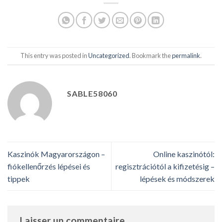
This entry was posted in
Uncategorized
. Bookmark the
permalink
.
SABLE58060
Kaszinók Magyarországon –
Online kaszinótól:
fiókellenőrzés lépései és
regisztrációtól a kifizetésig –
tippek
lépések és módszerek
Laisser un commentaire