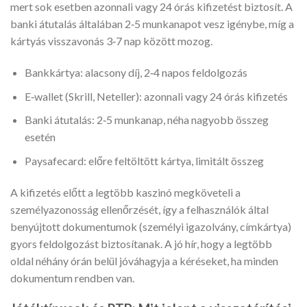
mert sok esetben azonnali vagy 24 órás kifizetést biztosít. A
banki átutalás általában 2‑5 munkanapot vesz igénybe, míg a
kártyás visszavonás 3‑7 nap között mozog.
Bankkártya: alacsony díj, 2‑4 napos feldolgozás
E‑wallet (Skrill, Neteller): azonnali vagy 24 órás kifizetés
Banki átutalás: 2‑5 munkanap, néha nagyobb összeg
esetén
Paysafecard: előre feltöltött kártya, limitált összeg
A kifizetés előtt a legtöbb kaszinó megköveteli a
személyazonosság ellenőrzését, így a felhasználók által
benyújtott dokumentumok (személyi igazolvány, címkártya)
gyors feldolgozást biztosítanak. A jó hír, hogy a legtöbb
oldal néhány órán belül jóváhagyja a kéréseket, ha minden
dokumentum rendben van.