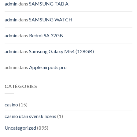
admin
dans
SAMSUNG TAB A
admin
dans
SAMSUNG WATCH
admin
dans
Redmi 9A 32GB
admin
dans
Samsung Galaxy M54 (128GB)
admin
dans
Apple airpods pro
CATÉGORIES
casino
(15)
casino utan svensk licens
(1)
Uncategorized
(895)