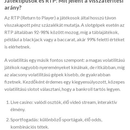
Játéktípusok és RTP: Mit jelent a visszatérítési
arány?
Az RTP (Return to Player) a játékosok által hosszú távon
visszakapott pénz százalékát mutatja. A slotgépek esetén az
RTP általában 92‑98% között mozog, míg a táblajátékok,
például a blackjack vagy a baccarat, akár 99% feletti értéket
is elérhetnek.
A volatilitás egy másik fontos szempont: a magas volatilitású
játékok nagyobb nyereményeket kínálnak, de ritkábban, míg
az alacsony volatilitású gépek kisebb, de gyakrabban
fizetnek. Kezdőként érdemes egy kiegyensúlyozott, közepes
volatilitású slotot választani, hogy a bankroll tartós legyen.
Live casino: valódi osztók, élő videó stream, interaktív
élmény.
Sportfogadás: különböző sportágak, élő odds,
kombinációs tétek.