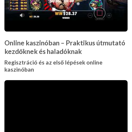
Online kaszinóban – Praktikus útmutató
kezdőknek és haladóknak
Regisztráció és az első lépések online
kaszinóban