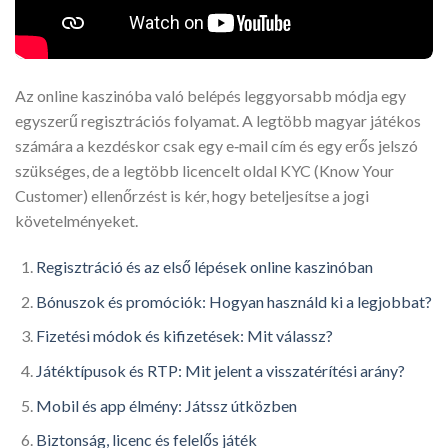
Az online kaszinóba való belépés leggyorsabb módja egy
egyszerű regisztrációs folyamat. A legtöbb magyar játékos
számára a kezdéskor csak egy e‑mail cím és egy erős jelszó
szükséges, de a legtöbb licencelt oldal KYC (Know Your
Customer) ellenőrzést is kér, hogy beteljesítse a jogi
követelményeket.
Regisztráció és az első lépések online kaszinóban
Bónuszok és promóciók: Hogyan használd ki a legjobbat?
Fizetési módok és kifizetések: Mit válassz?
Játéktípusok és RTP: Mit jelent a visszatérítési arány?
Mobil és app élmény: Játssz útközben
Biztonság, licenc és felelős játék