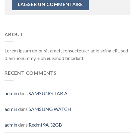
ABOUT
Lorem ipsum dolor sit amet, consectetuer adipiscing elit, sed
diam nonummy nibh euismod tincidunt.
RECENT COMMENTS
admin
dans
SAMSUNG TAB A
admin
dans
SAMSUNG WATCH
admin
dans
Redmi 9A 32GB