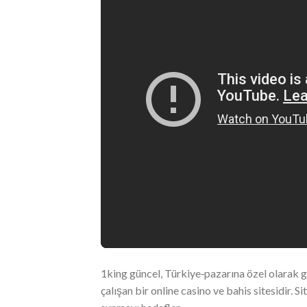
1king güncel, Türkiye‑pazarına özel olarak g
çalışan bir online casino ve bahis sitesidir. S