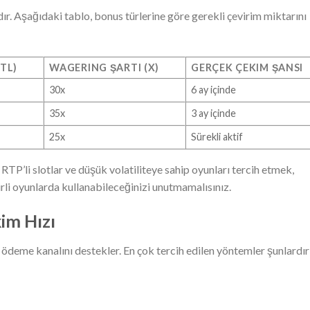
ır. Aşağıdaki tablo, bonus türlerine göre gerekli çevirim miktarını
TL)
WAGERING ŞARTI (X)
GERÇEK ÇEKIM ŞANSI
30x
6 ay içinde
35x
3 ay içinde
25x
Sürekli aktif
RTP’li slotlar ve düşük volatiliteye sahip oyunları tercih etmek,
lirli oyunlarda kullanabileceğinizi unutmamalısınız.
im Hızı
 ödeme kanalını destekler. En çok tercih edilen yöntemler şunlardır