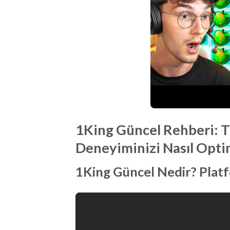
1King Güncel Rehberi: T
Deneyiminizi Nasıl Opti
1King Güncel Nedir? Platf