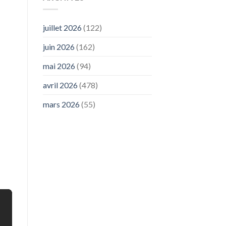
juillet 2026
(122)
juin 2026
(162)
mai 2026
(94)
avril 2026
(478)
mars 2026
(55)