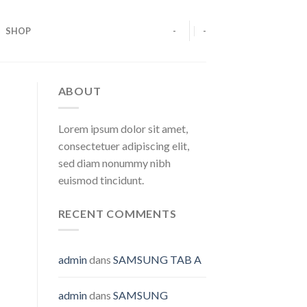
SHOP
-
-
ABOUT
Lorem ipsum dolor sit amet,
consectetuer adipiscing elit,
sed diam nonummy nibh
euismod tincidunt.
RECENT COMMENTS
admin
dans
SAMSUNG TAB A
admin
dans
SAMSUNG