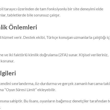
l tarayıcı üzerinden de tam fonksiyonlu bir site deneyimi elde
ar, tabletlerde bile sorunsuz çalışır.
lik Önlemleri
 hizmet verir. Destek ekibi, Türkçe konuşan uzmanlarla çalıştığı iç
e ve iki faktörlü kimlik doğrulama (2FA) sunar. Kişisel verileriniz,
korunur.
gileri
 kendini sınırlandırma, öz‑durdurma ve gerçek zamanlı harcama tak
na “Oyun Süresi Limit” ekleyebilir.
ına sahiptir. Bu lisans, oyunların bağımsız denetçiler tarafından t
.