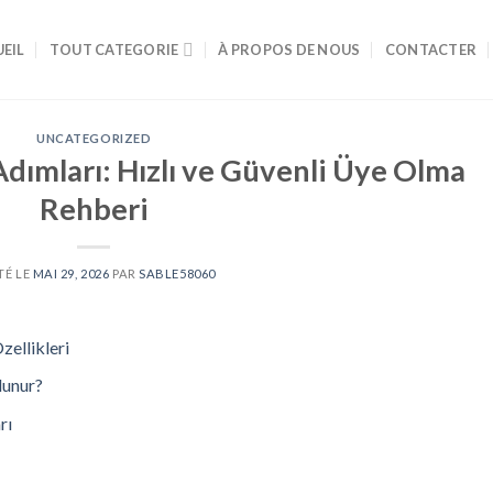
EIL
TOUT CATEGORIE
À PROPOS DE NOUS
CONTACTER
UNCATEGORIZED
dımları: Hızlı ve Güvenli Üye Olma
Rehberi
TÉ LE
MAI 29, 2026
PAR
SABLE58060
ellikleri
lunur?
rı