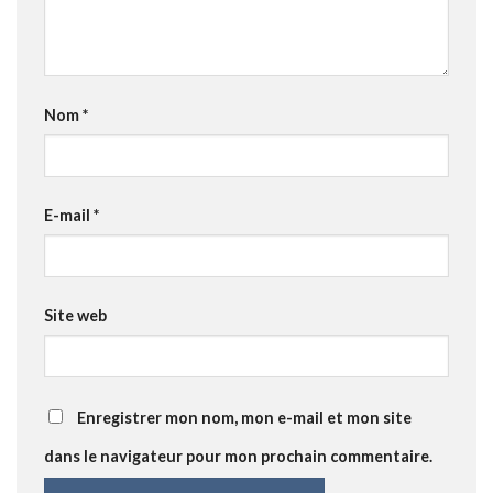
Nom
*
E-mail
*
Site web
Enregistrer mon nom, mon e-mail et mon site
dans le navigateur pour mon prochain commentaire.