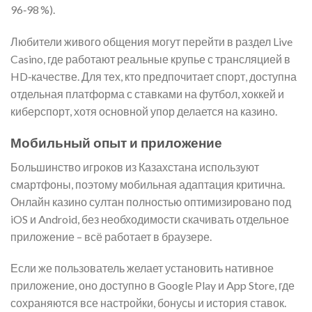
96‑98 %).
Любители живого общения могут перейти в раздел Live
Casino, где работают реальные крупье с трансляцией в
HD‑качестве. Для тех, кто предпочитает спорт, доступна
отдельная платформа с ставками на футбол, хоккей и
киберспорт, хотя основной упор делается на казино.
Мобильный опыт и приложение
Большинство игроков из Казахстана используют
смартфоны, поэтому мобильная адаптация критична.
Онлайн казино султан полностью оптимизировано под
iOS и Android, без необходимости скачивать отдельное
приложение – всё работает в браузере.
Если же пользователь желает установить нативное
приложение, оно доступно в Google Play и App Store, где
сохраняются все настройки, бонусы и история ставок.