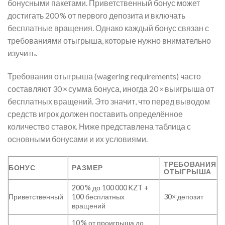
бонусными пакетами. Приветственный бонус может
достигать 200 % от первого депозита и включать
бесплатные вращения. Однако каждый бонус связан с
требованиями отыгрыша, которые нужно внимательно
изучить.
Требования отыгрыша (wagering requirements) часто
составляют 30 × сумма бонуса, иногда 20 × выигрыша от
бесплатных вращений. Это значит, что перед выводом
средств игрок должен поставить определённое
количество ставок. Ниже представлена таблица с
основными бонусами и их условиями.
ТРЕБОВАНИЯ
БОНУС
РАЗМЕР
ОТЫГРЫША
200 % до 100 000 KZT +
Приветственный
100 бесплатных
30× депозит
вращений
10 % от проигрыша до