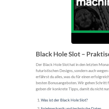
Black Hole Slot – Prakti
Der Black Hole Slot hat in den letzten Mona
futuristischen Designs, sondern auch wegen 
erfährst du alles, was du für einen erfolgrei
besten Bonusangeboten. Wir gehen Schritt fü
geben dir konkrete Tipps, damit du nicht nur
Was ist der Black Hole Slot?
Spielmechanik und technische Daten