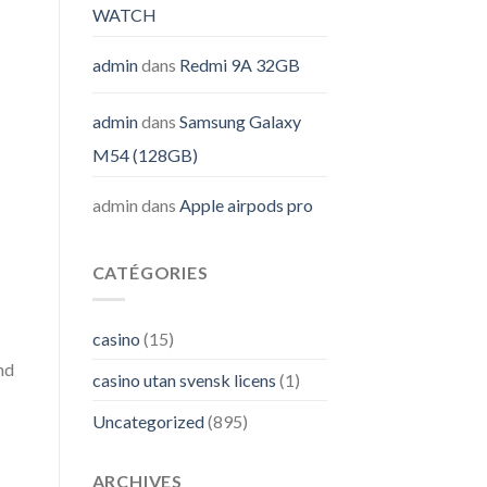
WATCH
admin
dans
Redmi 9A 32GB
admin
dans
Samsung Galaxy
M54 (128GB)
admin
dans
Apple airpods pro
CATÉGORIES
casino
(15)
nd
casino utan svensk licens
(1)
Uncategorized
(895)
ARCHIVES