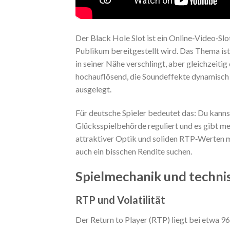
Der Black Hole Slot ist ein Online‑Video‑Sl
Publikum bereitgestellt wird. Das Thema ist
in seiner Nähe verschlingt, aber gleichzeitig
hochauflösend, die Soundeffekte dynamisch u
ausgelegt.
Für deutsche Spieler bedeutet das: Du kannst
Glücksspielbehörde reguliert und es gibt meh
attraktiver Optik und soliden RTP‑Werten ma
auch ein bisschen Rendite suchen.
Spielmechanik und techni
RTP und Volatilität
Der Return to Player (RTP) liegt bei etwa 96