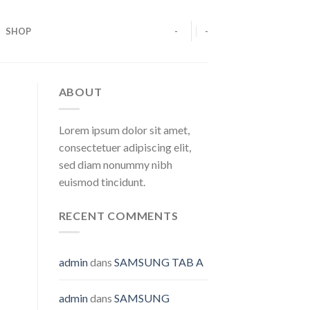
SHOP
-
-
ABOUT
Lorem ipsum dolor sit amet,
consectetuer adipiscing elit,
sed diam nonummy nibh
euismod tincidunt.
RECENT COMMENTS
admin
dans
SAMSUNG TAB A
admin
dans
SAMSUNG