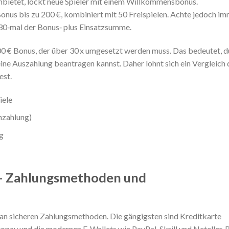
anbietet, lockt neue Spieler mit einem Willkommensbonus.
us bis zu 200 €, kombiniert mit 50 Freispielen. Achte jedoch i
30‑mal der Bonus‑ plus Einsatzsumme.
 200 € Bonus, der über 30 x umgesetzt werden muss. Das bedeutet, d
ine Auszahlung beantragen kannst. Daher lohnt sich ein Vergleich 
est.
iele
nzahlung)
g
 – Zahlungsmethoden und
 an sicheren Zahlungsmethoden. Die gängigsten sind Kreditkarte
pay und die modernen E‑Wallets wie PayPal, Skrill und Neteller. 