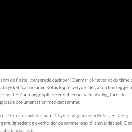
, som de fleste licenserede casinoer i Danmark kræver, at du tilmel
 udtrykket “casino uden Rofus login” betyder det, at du kan logge i
te register. For mange spillere er det en bekvem løsning, fordi de
r uploade dokumentation med det samme.
re. De fleste casinoer, som tilbyder adgang uden Rofus, er stadig
gsmuligheder og overholder de samme krav til ansvarligt spil. Det
at spille hurtigt.