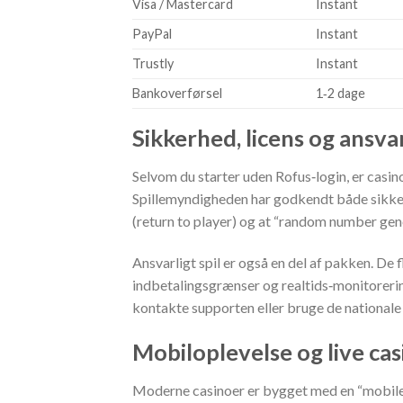
Visa / Mastercard
Instant
PayPal
Instant
Trustly
Instant
Bankoverførsel
1‑2 dage
Sikkerhed, licens og ansvar
Selvom du starter uden Rofus‑login, er casinoe
Spillemyndigheden har godkendt både sikkerhe
(return to player) og at “random number gene
Ansvarligt spil er også en del af pakken. De
indbetalingsgrænser og realtids‑monitorering
kontakte supporten eller bruge de nationale
Mobiloplevelse og live ca
Moderne casinoer er bygget med en “mobile f