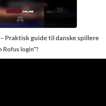
 Praktisk guide til danske spillere
 Rofus login”?