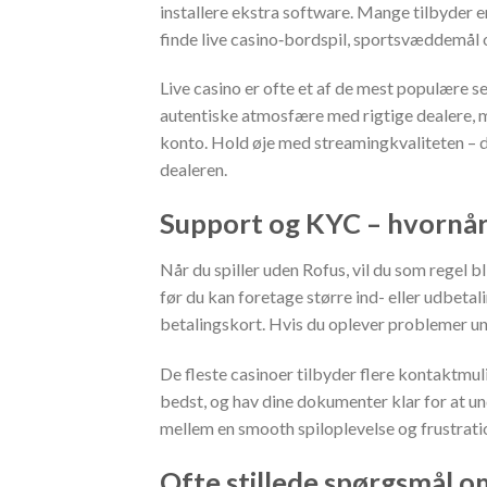
installere ekstra software. Mange tilbyder 
finde live casino‑bordspil, sportsvæddemål
Live casino er ofte et af de mest populære s
autentiske atmosfære med rigtige dealere, me
konto. Hold øje med streamingkvaliteten – 
dealeren.
Support og KYC – hvornår
Når du spiller uden Rofus, vil du som regel
før du kan foretage større ind- eller udbetal
betalingskort. Hvis du oplever problemer un
De fleste casinoer tilbyder flere kontaktmuli
bedst, og hav dine dokumenter klar for at un
mellem en smooth spiloplevelse og frustrati
Ofte stillede spørgsmål o