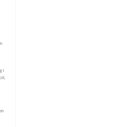
in
g i
il,
en