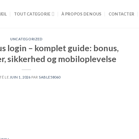
EIL
TOUT CATEGORIE
À PROPOS DE NOUS
CONTACTER
UNCATEGORIZED
s login – komplet guide: bonus,
r, sikkerhed og mobiloplevelse
TÉ LE
JUIN 1, 2026
PAR
SABLE58060
krav