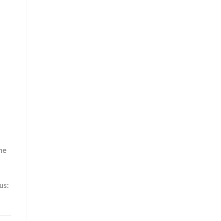
ne
us: