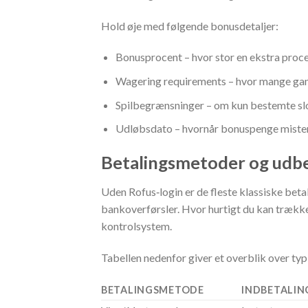
Hold øje med følgende bonusdetaljer:
Bonusprocent – hvor stor en ekstra procen
Wagering requirements – hvor mange gan
Spilbegrænsninger – om kun bestemte slo
Udløbsdato – hvornår bonuspenge mister 
Betalingsmetoder og udbe
Uden Rofus‑login er de fleste klassiske beta
bankoverførsler. Hvor hurtigt du kan trække
kontrolsystem.
Tabellen nedenfor giver et overblik over ty
BETALINGSMETODE
INDBETALIN