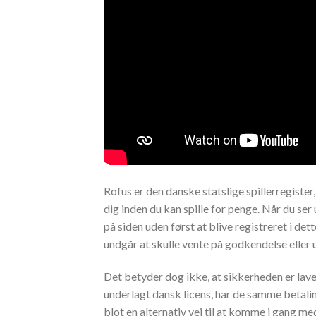
Rofus er den danske statslige spillerregister
dig inden du kan spille for penge. Når du ser
på siden uden først at blive registreret i det
undgår at skulle vente på godkendelse elle
Det betyder dog ikke, at sikkerheden er lave
underlagt dansk licens, har de samme betalin
blot en alternativ vej til at komme i gang med 