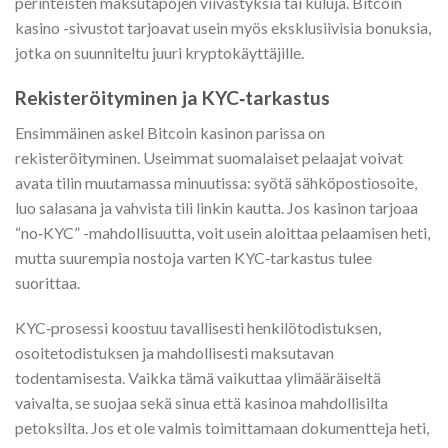
perinteisten maksutapojen viivästyksiä tai kuluja. Bitcoin
kasino -sivustot tarjoavat usein myös eksklusiivisia bonuksia,
jotka on suunniteltu juuri kryptokäyttäjille.
Rekisteröityminen ja KYC‑tarkastus
Ensimmäinen askel Bitcoin kasinon parissa on
rekisteröityminen. Useimmat suomalaiset pelaajat voivat
avata tilin muutamassa minuutissa: syötä sähköpostiosoite,
luo salasana ja vahvista tili linkin kautta. Jos kasinon tarjoaa
“no‑KYC” -mahdollisuutta, voit usein aloittaa pelaamisen heti,
mutta suurempia nostoja varten KYC‑tarkastus tulee
suorittaa.
KYC‑prosessi koostuu tavallisesti henkilötodistuksen,
osoitetodistuksen ja mahdollisesti maksutavan
todentamisesta. Vaikka tämä vaikuttaa ylimääräiseltä
vaivalta, se suojaa sekä sinua että kasinoa mahdollisilta
petoksilta. Jos et ole valmis toimittamaan dokumentteja heti,