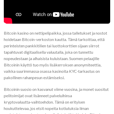
Bitcoin kasino on nettipelipaikka, jossa talletukset ja nostot
hoidetaan Bitcoin-verkoston kautta. Tämä tarkoittaa, että
perinteisten pankkitilien tai luottokorttien sijaan siirrot
tapahtuvat digitaalisella valuutalla, joka on tunnettu
nopeudestaan ja alhaisista kuluistaan. Suomen pelaajille
Bitcoinin käyttö tuo myös lisäkerroksen anonymiteettia,
vaikka suurimmassa osassa kasinoita KYC‑tarkastus on
pakollinen rahanpesun estämiseksi.
Bitcoinin suosio on kasvanut viime vuosina, ja monet suositut
pelitoimijat ovat lisänneet palveluihinsa
kryptovaluutta‑vaihtoehdon. Tämä on erityisen
houkuttelevaa, jos etsit nopeita kotiutuksia ilman