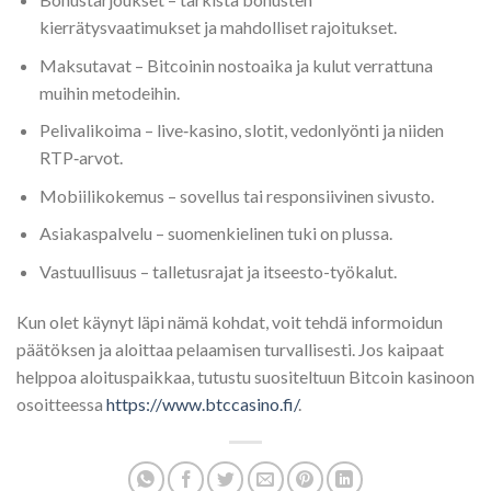
kierrätysvaatimukset ja mahdolliset rajoitukset.
Maksutavat – Bitcoinin nostoaika ja kulut verrattuna
muihin metodeihin.
Pelivalikoima – live‑kasino, slotit, vedonlyönti ja niiden
RTP‑arvot.
Mobiilikokemus – sovellus tai responsiivinen sivusto.
Asiakaspalvelu – suomenkielinen tuki on plussa.
Vastuullisuus – talletusrajat ja itseesto-työkalut.
Kun olet käynyt läpi nämä kohdat, voit tehdä informoidun
päätöksen ja aloittaa pelaamisen turvallisesti. Jos kaipaat
helppoa aloituspaikkaa, tutustu suositeltuun Bitcoin kasinoon
osoitteessa
https://www.btccasino.fi/
.