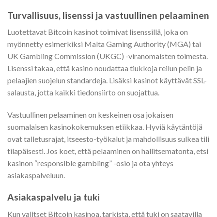
Turvallisuus, lisenssi ja vastuullinen pelaaminen
Luotettavat Bitcoin kasinot toimivat lisenssillä, joka on
myönnetty esimerkiksi Malta Gaming Authority (MGA) tai
UK Gambling Commission (UKGC) -viranomaisten toimesta.
Lisenssi takaa, että kasino noudattaa tiukkoja reilun pelin ja
pelaajien suojelun standardeja. Lisäksi kasinot käyttävät SSL-
salausta, jotta kaikki tiedonsiirto on suojattua.
Vastuullinen pelaaminen on keskeinen osa jokaisen
suomalaisen kasino­kokemuksen etiikkaa. Hyviä käytäntöjä
ovat talletusrajat, itseesto-työkalut ja mahdollisuus sulkea tili
tilapäisesti. Jos koet, että pelaaminen on hallitsematonta, etsi
kasinon “responsible gambling” -osio ja ota yhteys
asiakaspalveluun.
Asiakaspalvelu ja tuki
Kun valitset Bitcoin kasinoa, tarkista, että tuki on saatavilla