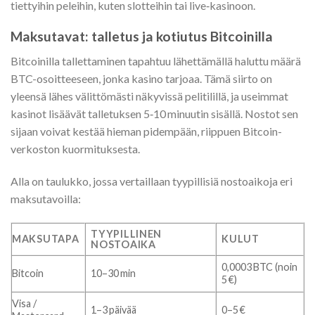
tiettyihin peleihin, kuten slotteihin tai live‑kasinoon.
Maksutavat: talletus ja kotiutus Bitcoinilla
Bitcoinilla tallettaminen tapahtuu lähettämällä haluttu määrä
BTC-osoitteeseen, jonka kasino tarjoaa. Tämä siirto on
yleensä lähes välittömästi näkyvissä pelitilillä, ja useimmat
kasinot lisäävät talletuksen 5‑10 minuutin sisällä. Nostot sen
sijaan voivat kestää hieman pidempään, riippuen Bitcoin-
verkoston kuormituksesta.
Alla on taulukko, jossa vertaillaan tyypillisiä nostoaikoja eri
maksutavoilla:
TYYPILLINEN
MAKSUTAPA
KULUT
NOSTOAIKA
0,0003 BTC (noin
Bitcoin
10–30 min
5 €)
Visa /
1–3 päivää
0–5 €