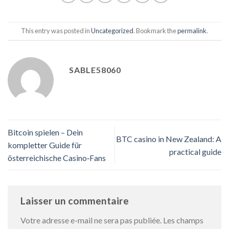
This entry was posted in
Uncategorized
. Bookmark the
permalink
.
SABLE58060
Bitcoin spielen – Dein
BTC casino in New Zealand: A
kompletter Guide für
practical guide
österreichische Casino‑Fans
Laisser un commentaire
Votre adresse e-mail ne sera pas publiée.
Les champs