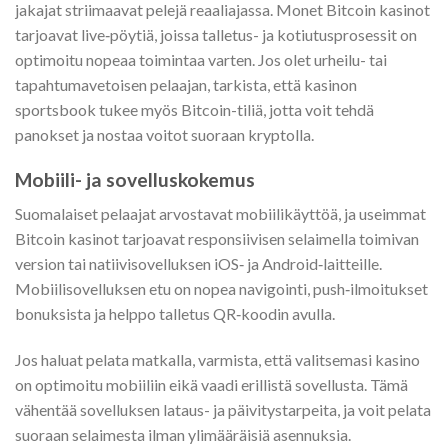
jakajat striimaavat pelejä reaaliajassa. Monet Bitcoin kasinot
tarjoavat live‑pöytiä, joissa talletus- ja kotiutusprosessit on
optimoitu nopeaa toimintaa varten. Jos olet urheilu- tai
tapahtumavetoisen pelaajan, tarkista, että kasinon
sportsbook tukee myös Bitcoin-tiliä, jotta voit tehdä
panokset ja nostaa voitot suoraan kryptolla.
Mobiili- ja sovelluskokemus
Suomalaiset pelaajat arvostavat mobiilikäyttöä, ja useimmat
Bitcoin kasinot tarjoavat responsiivisen selaimella toimivan
version tai natiivisovelluksen iOS‑ ja Android‑laitteille.
Mobiilisovelluksen etu on nopea navigointi, push‑ilmoitukset
bonuksista ja helppo talletus QR‑koodin avulla.
Jos haluat pelata matkalla, varmista, että valitsemasi kasino
on optimoitu mobiiliin eikä vaadi erillistä sovellusta. Tämä
vähentää sovelluksen lataus- ja päivitystarpeita, ja voit pelata
suoraan selaimesta ilman ylimääräisiä asennuksia.