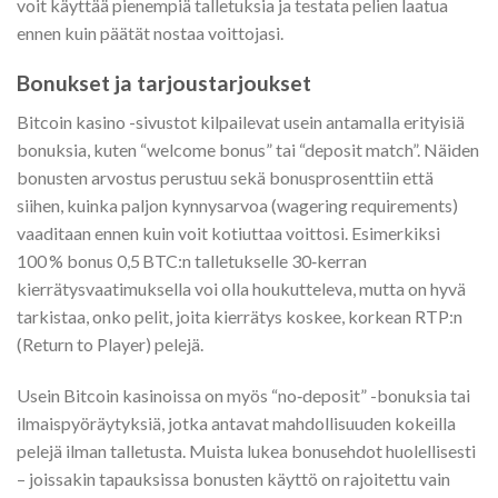
voit käyttää pienempiä talletuksia ja testata pelien laatua
ennen kuin päätät nostaa voittojasi.
Bonukset ja tarjoustarjoukset
Bitcoin kasino -sivustot kilpailevat usein antamalla erityisiä
bonuksia, kuten “welcome bonus” tai “deposit match”. Näiden
bonusten arvostus perustuu sekä bonusprosenttiin että
siihen, kuinka paljon kynnysarvoa (wagering requirements)
vaaditaan ennen kuin voit kotiuttaa voittosi. Esimerkiksi
100 % bonus 0,5 BTC:n talletukselle 30‑kerran
kierrätysvaatimuksella voi olla houkutteleva, mutta on hyvä
tarkistaa, onko pelit, joita kierrätys koskee, korkean RTP:n
(Return to Player) pelejä.
Usein Bitcoin kasinoissa on myös “no‑deposit” -bonuksia tai
ilmaispyöräytyksiä, jotka antavat mahdollisuuden kokeilla
pelejä ilman talletusta. Muista lukea bonusehdot huolellisesti
– joissakin tapauksissa bonusten käyttö on rajoitettu vain