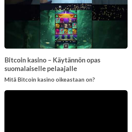
Bitcoin kasino – Käytännön opas
suomalaiselle pelaajalle
Mitä Bitcoin kasino oikeastaan on?