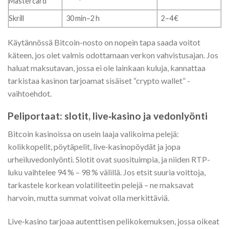
Mastercard
Skrill
30 min–2 h
2–4 €
Käytännössä Bitcoin-nosto on nopein tapa saada voitot
käteen, jos olet valmis odottamaan verkon vahvistusajan. Jos
haluat maksutavan, jossa ei ole lainkaan kuluja, kannattaa
tarkistaa kasinon tarjoamat sisäiset “crypto wallet” -
vaihtoehdot.
Peliportaat: slotit, live‑kasino ja vedonlyönti
Bitcoin kasinoissa on usein laaja valikoima pelejä:
kolikkopelit, pöytäpelit, live‑kasinopöydät ja jopa
urheiluvedonlyönti. Slotit ovat suosituimpia, ja niiden RTP-
luku vaihtelee 94 % – 98 % välillä. Jos etsit suuria voittoja,
tarkastele korkean volatiliteetin pelejä – ne maksavat
harvoin, mutta summat voivat olla merkittäviä.
Live‑kasino tarjoaa autenttisen pelikokemuksen, jossa oikeat