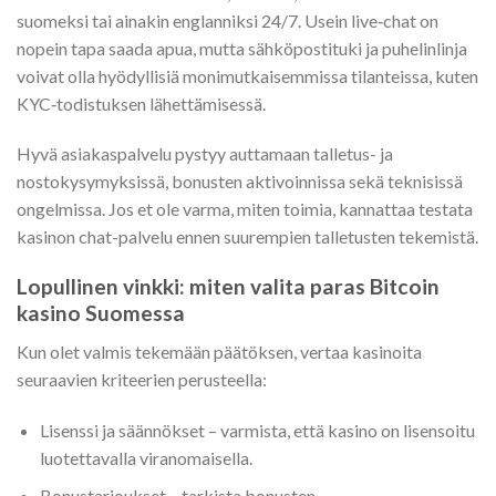
suomeksi tai ainakin englanniksi 24/7. Usein live‑chat on
nopein tapa saada apua, mutta sähköpostituki ja puhelinlinja
voivat olla hyödyllisiä monimutkaisemmissa tilanteissa, kuten
KYC‑todistuksen lähettämisessä.
Hyvä asiakaspalvelu pystyy auttamaan talletus- ja
nostokysymyksissä, bonusten aktivoinnissa sekä teknisissä
ongelmissa. Jos et ole varma, miten toimia, kannattaa testata
kasinon chat-palvelu ennen suurempien talletusten tekemistä.
Lopullinen vinkki: miten valita paras Bitcoin
kasino Suomessa
Kun olet valmis tekemään päätöksen, vertaa kasinoita
seuraavien kriteerien perusteella:
Lisenssi ja säännökset – varmista, että kasino on lisensoitu
luotettavalla viranomaisella.
Bonustarjoukset – tarkista bonusten