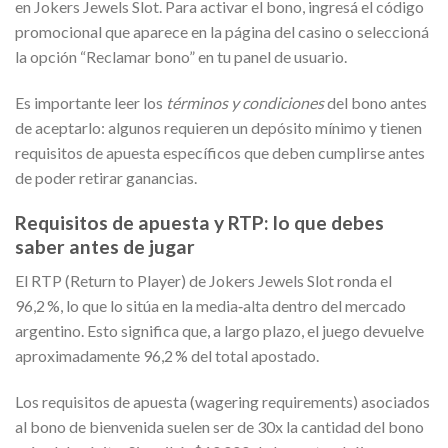
en Jokers Jewels Slot. Para activar el bono, ingresá el código
promocional que aparece en la página del casino o seleccioná
la opción “Reclamar bono” en tu panel de usuario.
Es importante leer los
términos y condiciones
del bono antes
de aceptarlo: algunos requieren un depósito mínimo y tienen
requisitos de apuesta específicos que deben cumplirse antes
de poder retirar ganancias.
Requisitos de apuesta y RTP: lo que debes
saber antes de jugar
El RTP (Return to Player) de Jokers Jewels Slot ronda el
96,2 %, lo que lo sitúa en la media‑alta dentro del mercado
argentino. Esto significa que, a largo plazo, el juego devuelve
aproximadamente 96,2 % del total apostado.
Los requisitos de apuesta (wagering requirements) asociados
al bono de bienvenida suelen ser de 30x la cantidad del bono