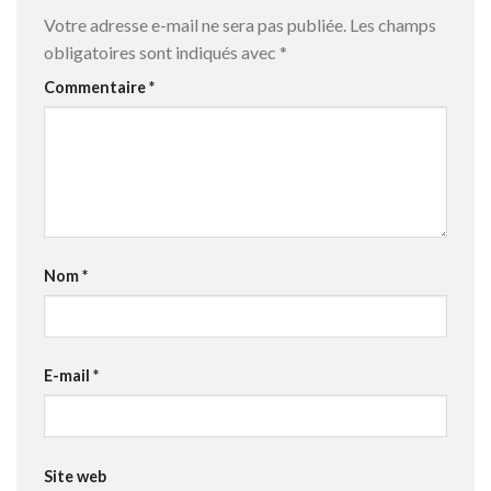
Votre adresse e-mail ne sera pas publiée.
Les champs
obligatoires sont indiqués avec
*
Commentaire
*
Nom
*
E-mail
*
Site web