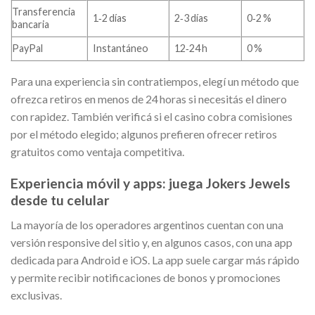
Transferencia
1‑2 días
2‑3 días
0‑2 %
bancaria
PayPal
Instantáneo
12‑24 h
0 %
Para una experiencia sin contratiempos, elegí un método que
ofrezca retiros en menos de 24 horas si necesitás el dinero
con rapidez. También verificá si el casino cobra comisiones
por el método elegido; algunos prefieren ofrecer retiros
gratuitos como ventaja competitiva.
Experiencia móvil y apps: juega Jokers Jewels
desde tu celular
La mayoría de los operadores argentinos cuentan con una
versión responsive del sitio y, en algunos casos, con una app
dedicada para Android e iOS. La app suele cargar más rápido
y permite recibir notificaciones de bonos y promociones
exclusivas.