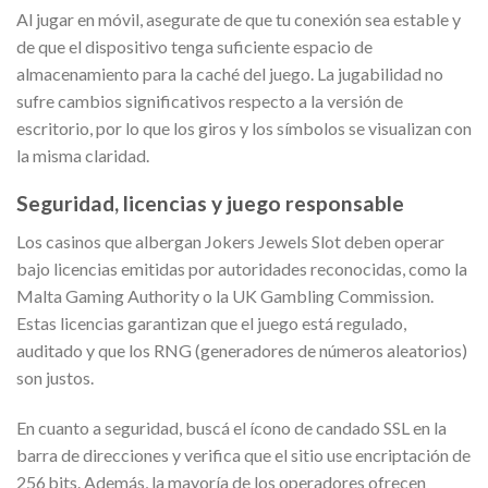
Al jugar en móvil, asegurate de que tu conexión sea estable y
de que el dispositivo tenga suficiente espacio de
almacenamiento para la caché del juego. La jugabilidad no
sufre cambios significativos respecto a la versión de
escritorio, por lo que los giros y los símbolos se visualizan con
la misma claridad.
Seguridad, licencias y juego responsable
Los casinos que albergan Jokers Jewels Slot deben operar
bajo licencias emitidas por autoridades reconocidas, como la
Malta Gaming Authority o la UK Gambling Commission.
Estas licencias garantizan que el juego está regulado,
auditado y que los RNG (generadores de números aleatorios)
son justos.
En cuanto a seguridad, buscá el ícono de candado SSL en la
barra de direcciones y verifica que el sitio use encriptación de
256 bits. Además, la mayoría de los operadores ofrecen