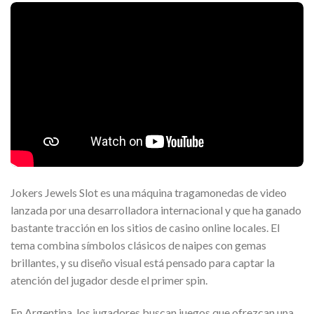
Jokers Jewels Slot es una máquina tragamonedas de video
lanzada por una desarrolladora internacional y que ha ganado
bastante tracción en los sitios de casino online locales. El
tema combina símbolos clásicos de naipes con gemas
brillantes, y su diseño visual está pensado para captar la
atención del jugador desde el primer spin.
En Argentina, los jugadores buscan juegos que ofrezcan una