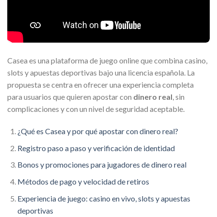
Casea es una plataforma de juego online que combina casino,
slots y apuestas deportivas bajo una licencia española. La
propuesta se centra en ofrecer una experiencia completa
para usuarios que quieren apostar con
dinero real
, sin
complicaciones y con un nivel de seguridad aceptable.
¿Qué es Casea y por qué apostar con dinero real?
Registro paso a paso y verificación de identidad
Bonos y promociones para jugadores de dinero real
Métodos de pago y velocidad de retiros
Experiencia de juego: casino en vivo, slots y apuestas
deportivas