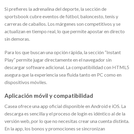
Si prefieres la adrenalina del deporte, la sección de
sportsbook cubre eventos de fútbol, baloncesto, tenis y
carreras de caballos. Los márgenes son competitivos y se
actualizan en tiempo real, lo que permite apostar en directo
sin demoras.
Para los que buscan una opción rápida, la sección “Instant
Play” permite jugar directamente en el navegador sin
descargar software adicional. La compatibilidad con HTML5
asegura que la experiencia sea fluida tanto en PC como en
dispositivos móviles.
Aplicación móvil y compatibilidad
Casea ofrece una app oficial disponible en Android e iOS. La
descarga es sencilla y el proceso de login es idéntico al de la
versión web, por lo que no necesitas crear una cuenta distinta.
En la app, los bonos y promociones se sincronizan