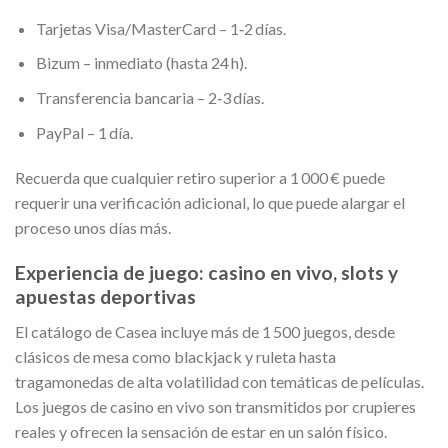
Tarjetas Visa/MasterCard – 1‑2 días.
Bizum – inmediato (hasta 24 h).
Transferencia bancaria – 2‑3 días.
PayPal – 1 día.
Recuerda que cualquier retiro superior a 1 000 € puede
requerir una verificación adicional, lo que puede alargar el
proceso unos días más.
Experiencia de juego: casino en vivo, slots y
apuestas deportivas
El catálogo de Casea incluye más de 1 500 juegos, desde
clásicos de mesa como blackjack y ruleta hasta
tragamonedas de alta volatilidad con temáticas de películas.
Los juegos de casino en vivo son transmitidos por crupieres
reales y ofrecen la sensación de estar en un salón físico.