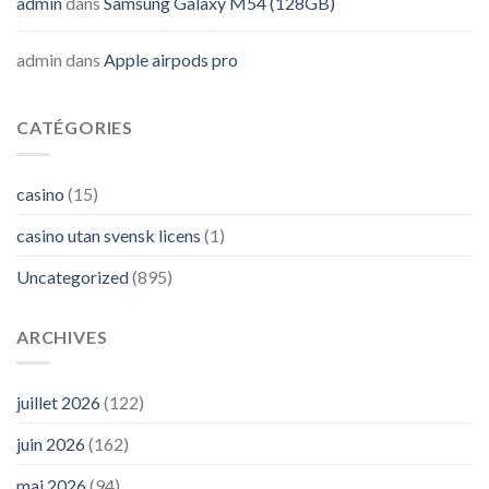
admin
dans
Samsung Galaxy M54 (128GB)
admin
dans
Apple airpods pro
CATÉGORIES
casino
(15)
casino utan svensk licens
(1)
Uncategorized
(895)
ARCHIVES
juillet 2026
(122)
juin 2026
(162)
mai 2026
(94)