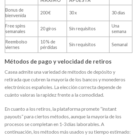
MÁXIMO
APUESTA
Bonus de
200 €
30 x
30 días
bienvenida
Free spins
Una
20 giros
Sin requisitos
semanales
semana
Reembolso
10 % de
Sin requisitos
Semanal
viernes
pérdidas
Métodos de pago y velocidad de retiros
Casea admite una variedad de métodos de depósito y
retirada que cubren la mayoría de los bancos y monederos
electrónicos españoles. La elección correcta depende de
cuánto valoras la rapidez frente a la comodidad.
En cuanto a los retiros, la plataforma promete “instant
payouts” para ciertos métodos, aunque la mayoría de los
procesos se completan en 1‑3 días laborables. A
continuación, los métodos más usados y su tiempo estimado: