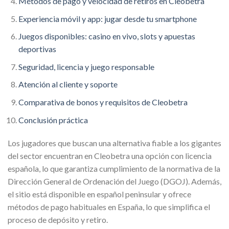
Métodos de pago y velocidad de retiros en Cleobetra
Experiencia móvil y app: jugar desde tu smartphone
Juegos disponibles: casino en vivo, slots y apuestas
deportivas
Seguridad, licencia y juego responsable
Atención al cliente y soporte
Comparativa de bonos y requisitos de Cleobetra
Conclusión práctica
Los jugadores que buscan una alternativa fiable a los gigantes
del sector encuentran en Cleobetra una opción con licencia
española, lo que garantiza cumplimiento de la normativa de la
Dirección General de Ordenación del Juego (DGOJ). Además,
el sitio está disponible en español peninsular y ofrece
métodos de pago habituales en España, lo que simplifica el
proceso de depósito y retiro.