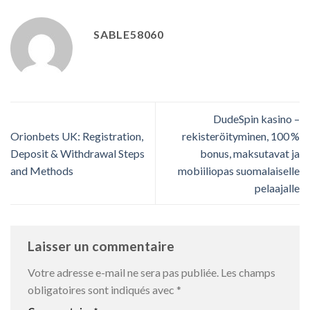
SABLE58060
DudeSpin kasino –
Orionbets UK: Registration,
rekisteröityminen, 100 %
Deposit & Withdrawal Steps
bonus, maksutavat ja
and Methods
mobiiliopas suomalaiselle
pelaajalle
Laisser un commentaire
Votre adresse e-mail ne sera pas publiée.
Les champs
obligatoires sont indiqués avec
*