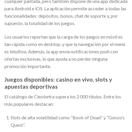
cualquier pantalla, pero también dispone de una app dedicada
para Android e iOS. La aplicación permite acceder a todas las
funcionalidades: depósitos, bonos, chat de soporte y, por
supuesto, la totalidad de los juegos.
Los usuarios reportan que la carga de los juegos en móvil es
tan rápida como en desktop, y que la navegación por el menú
es intuitiva. Además, la app envía notificaciones push con
ofertas exclusivas, lo que ayuda a no perder ninguna
promoción importante.
Juegos disponibles: casino en vivo, slots y
apuestas deportivas
El catálogo de Cleobetra supera los 2 000 títulos. Entre los
más populares destacan:
Slots de alta volatilidad como “Book of Dead” y “Gonzo’s
Quest”.