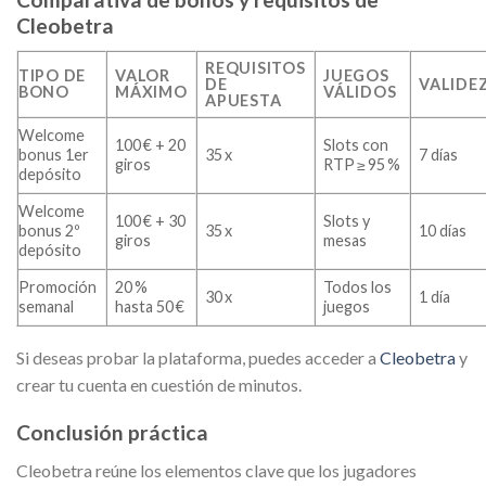
Cleobetra
REQUISITOS
TIPO DE
VALOR
JUEGOS
DE
VALIDE
BONO
MÁXIMO
VÁLIDOS
APUESTA
Welcome
100 € + 20
Slots con
bonus 1er
35 x
7 días
giros
RTP ≥ 95 %
depósito
Welcome
100 € + 30
Slots y
bonus 2º
35 x
10 días
giros
mesas
depósito
Promoción
20 %
Todos los
30 x
1 día
semanal
hasta 50 €
juegos
Si deseas probar la plataforma, puedes acceder a
Cleobetra
y
crear tu cuenta en cuestión de minutos.
Conclusión práctica
Cleobetra reúne los elementos clave que los jugadores