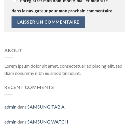
Enregistrer mon nom, mon e-mail et mon site
dans le navigateur pour mon prochain commentaire.
ABOUT
Lorem ipsum dolor sit amet, consectetuer adipiscing elit, sed
diam nonummy nibh euismod tincidunt.
RECENT COMMENTS
admin
dans
SAMSUNG TAB A
admin
dans
SAMSUNG WATCH