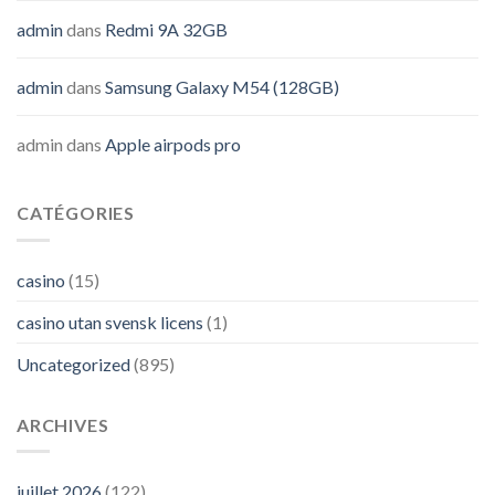
admin
dans
Redmi 9A 32GB
admin
dans
Samsung Galaxy M54 (128GB)
admin
dans
Apple airpods pro
CATÉGORIES
casino
(15)
casino utan svensk licens
(1)
Uncategorized
(895)
ARCHIVES
juillet 2026
(122)