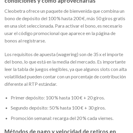
condiciones y cómo aprovecharlas
Cleobetra ofrece un paquete de bienvenida que combina un
bono de depósito del 100 % hasta 200 €, más 50 giros gratis
en una slot seleccionada. Para activar el bono, es necesario
usar el código promocional que aparece en la página de
bonos al registrarse.
Los requisitos de apuesta (wagering) son de 35 x el importe
del bono, lo que está en la media del mercado. Es importante
leer la tabla de juegos elegibles, ya que algunos slots con alta
volatilidad pueden contar con un porcentaje de contribución
diferente al RTP estándar.
Primer depósito: 100 % hasta 100 € + 20 giros.
Segundo depósito: 50 % hasta 100 € + 30 giros.
Promoción semanal: recarga del 20 % cada viernes.
Métodos de pago y velocidad de retiros en