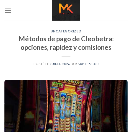
Skip
to
content
UNCATEGORIZED
Métodos de pago de Cleobetra:
opciones, rapidez y comisiones
POSTÉ LE
JUIN 4, 2026
PAR
SABLE58060