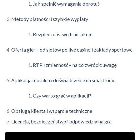
Jak spełnić wymagania obrotu?
Metody płatności i szybkie wypłaty
Bezpieczeństwo transakcji
Oferta gier – od slotów po live casino i zakłady sportowe
RTP i zmienność – na co zwrócić uwagę
Aplikacja mobilna i doświadczenie na smartfonie
Czy warto grać w aplikacji?
Obsługa klienta i wsparcie techniczne
Licencja, bezpieczeństwo i odpowiedzialna gra