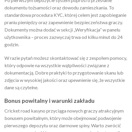
Po pierwszym depozycie system poprosi o przesłanie
dokumentu tożsamości oraz dowodu zamieszkania. To
standardowa procedura KYC, której celem jest zapobieganie
praniu pieniędzy oraz zapewnienie bezpieczeństwa graczy.
Dokumenty można dodać w sekcji „Weryfikacja” w panelu
użytkownika – proces zazwyczaj trwa od kilku minut do 24
godzin.
W razie pytań możesz skontaktować się z zespołem pomocy,
który odpowie na wszystkie wątpliwości związane z
dokumentacją. Dobre praktyki to przygotowanie skanu lub
zdjęcia w wysokiej jakości oraz upewnienie się, że wszystkie
dane są czytelne.
Bonus powitalny i warunki zakładu
Cricket road kasyno przyciąga nowych graczy atrakcyjnym
bonusem powitalnym, który może obejmować podwojenie
pierwszego depozytu oraz darmowe spiny. Warto zwrócić