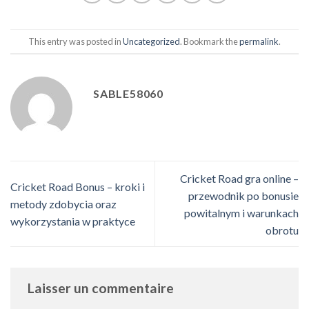
This entry was posted in
Uncategorized
. Bookmark the
permalink
.
SABLE58060
Cricket Road gra online –
Cricket Road Bonus – kroki i
przewodnik po bonusie
metody zdobycia oraz
powitalnym i warunkach
wykorzystania w praktyce
obrotu
Laisser un commentaire