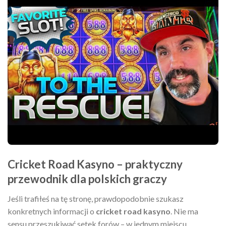
Cricket Road Kasyno – praktyczny
przewodnik dla polskich graczy
Jeśli trafiłeś na tę stronę, prawdopodobnie szukasz
konkretnych informacji o
cricket road kasyno
. Nie ma
sensu przeszukiwać setek forów – w jednym miejscu