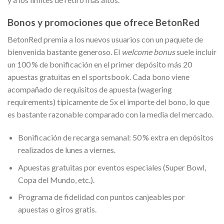
Bonos y promociones que ofrece BetonRed
BetonRed premia a los nuevos usuarios con un paquete de
bienvenida bastante generoso. El
welcome bonus
suele incluir
un 100 % de bonificación en el primer depósito más 20
apuestas gratuitas en el sportsbook. Cada bono viene
acompañado de requisitos de apuesta (wagering
requirements) típicamente de 5x el importe del bono, lo que
es bastante razonable comparado con la media del mercado.
Bonificación de recarga semanal: 50 % extra en depósitos
realizados de lunes a viernes.
Apuestas gratuitas por eventos especiales (Super Bowl,
Copa del Mundo, etc.).
Programa de fidelidad con puntos canjeables por
apuestas o giros gratis.