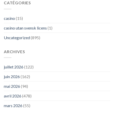
CATÉGORIES
casino
(15)
casino utan svensk licens
(1)
Uncategorized
(895)
ARCHIVES
juillet 2026
(122)
juin 2026
(162)
mai 2026
(94)
avril 2026
(478)
mars 2026
(55)