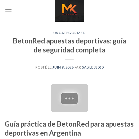
Skip
to
content
UNCATEGORIZED
BetonRed apuestas deportivas: guía
de seguridad completa
POSTÉ LE
JUIN 9, 2026
PAR
SABLE58060
Guía práctica de BetonRed para apuestas
deportivas en Argentina