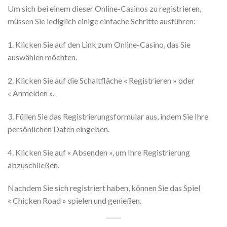
Um sich bei einem dieser Online-Casinos zu registrieren,
müssen Sie lediglich einige einfache Schritte ausführen:
1. Klicken Sie auf den Link zum Online-Casino, das Sie
auswählen möchten.
2. Klicken Sie auf die Schaltfläche « Registrieren » oder
« Anmelden ».
3. Füllen Sie das Registrierungsformular aus, indem Sie Ihre
persönlichen Daten eingeben.
4. Klicken Sie auf « Absenden », um Ihre Registrierung
abzuschließen.
Nachdem Sie sich registriert haben, können Sie das Spiel
« Chicken Road » spielen und genießen.