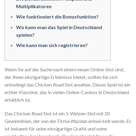
Multiplikatoren
Wie funktioniert die Bonusfunktion?
Wo kann man das Spiel in Deutschland
spielen?
Wie kann man sich registrieren?
Wenn Sie auf der Suche nach einem neuen Online-Slot sind,
der Ihnen einzigartige Erlebnisse bietet, sollten Sie sich
unbedingt das Chicken Road Slot ansehen. Dieses Spiel ist ein
echter Klassiker, das in vielen Online-Casinos in Deutschland
erhältlich ist.
Das Chicken Road Slot ist ein 5-Walzen-Slot mit 20
Gewinnlinien, der von der Firma Wazdan entwickelt wurde. Es
ist bekannt für seine einzigartige Grafik und seine