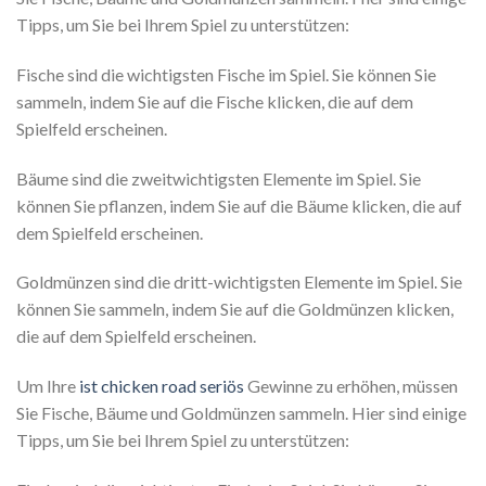
Tipps, um Sie bei Ihrem Spiel zu unterstützen:
Fische sind die wichtigsten Fische im Spiel. Sie können Sie
sammeln, indem Sie auf die Fische klicken, die auf dem
Spielfeld erscheinen.
Bäume sind die zweitwichtigsten Elemente im Spiel. Sie
können Sie pflanzen, indem Sie auf die Bäume klicken, die auf
dem Spielfeld erscheinen.
Goldmünzen sind die dritt-wichtigsten Elemente im Spiel. Sie
können Sie sammeln, indem Sie auf die Goldmünzen klicken,
die auf dem Spielfeld erscheinen.
Um Ihre
ist chicken road seriös
Gewinne zu erhöhen, müssen
Sie Fische, Bäume und Goldmünzen sammeln. Hier sind einige
Tipps, um Sie bei Ihrem Spiel zu unterstützen: