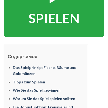
SPIELEN
Содержимое
Das Spielprinzip: Fische, Bäume und
Goldmünzen
Tipps zum Spielen
Wie Sie das Spiel gewinnen
Warum Sie das Spiel spielen sollten
Die Bonusfunktion: Freispiele und