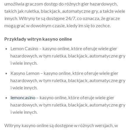
umożliwia graczom dostęp do różnych gier hazardowych,
takich jak ruletka, blackjack, automatyczne gry, a także wiele
innych. Witryny te są dostępne 24/7, co oznacza, że gracze
mogą grać w dowolnym czasie, kiedy im się to zechce.
Przykłady witryn kasyno online
Lemon Casino – kasyno online, które oferuje wiele gier
hazardowych, w tym ruletka, blackjack, automatyczne gry
i wiele innych.
Kasyno Lemon – kasyno online, które oferuje wiele gier
hazardowych, w tym ruletka, blackjack, automatyczne gry
i wiele innych.
lemoncasino
– kasyno online, które oferuje wiele gier
hazardowych, w tym ruletka, blackjack, automatyczne gry
i wiele innych.
Witryny kasyno online są dostępne w różnych wersjach, w