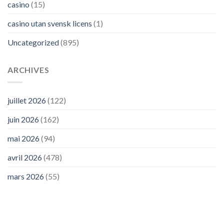
casino
(15)
casino utan svensk licens
(1)
Uncategorized
(895)
ARCHIVES
juillet 2026
(122)
juin 2026
(162)
mai 2026
(94)
avril 2026
(478)
mars 2026
(55)