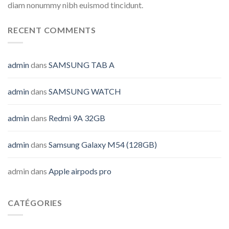
diam nonummy nibh euismod tincidunt.
RECENT COMMENTS
admin
dans
SAMSUNG TAB A
admin
dans
SAMSUNG WATCH
admin
dans
Redmi 9A 32GB
admin
dans
Samsung Galaxy M54 (128GB)
admin
dans
Apple airpods pro
CATÉGORIES