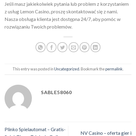
Jeśli masz jakiekolwiek pytania lub problem z korzystaniem
z usług Lemon Casino, proszę skontaktować się z nami.
Nasza obsługa klienta jest dostępna 24/7, aby pomóc w
rozwiązaniu Twoich problemów.
This entry was posted in
Uncategorized
. Bookmark the
permalink
.
SABLE58060
Plinko Spielautomat – Gratis-
NV Casino – oferta gier i