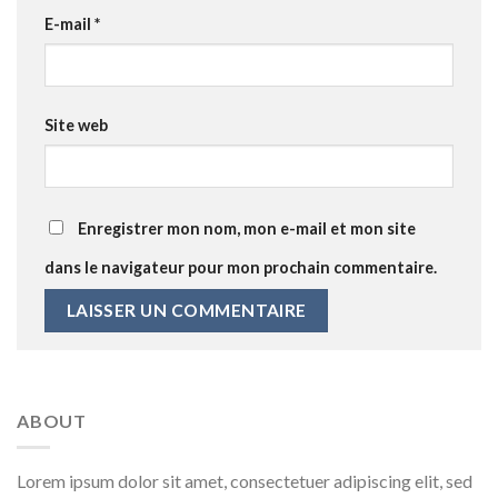
E-mail
*
Site web
Enregistrer mon nom, mon e-mail et mon site
dans le navigateur pour mon prochain commentaire.
ABOUT
Lorem ipsum dolor sit amet, consectetuer adipiscing elit, sed