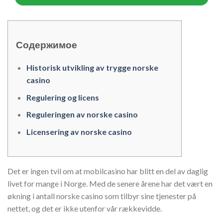
Содержимое
Historisk utvikling av trygge norske
casino
Regulering og licens
Reguleringen av norske casino
Licensering av norske casino
Det er ingen tvil om at mobilcasino har blitt en del av daglig
livet for mange i Norge. Med de senere årene har det vært en
økning i antall norske casino som tilbyr sine tjenester på
nettet, og det er ikke utenfor vår rækkevidde.