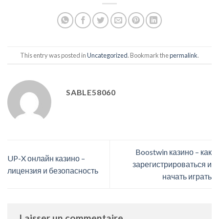
This entry was posted in
Uncategorized
. Bookmark the
permalink
.
SABLE58060
Boostwin казино – как
UP-X онлайн казино –
зарегистрироваться и
лицензия и безопасность
начать играть
Laisser un commentaire