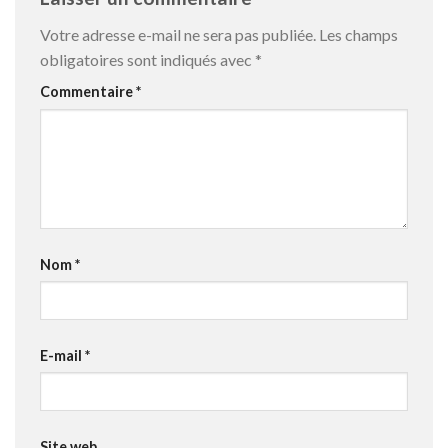
Votre adresse e-mail ne sera pas publiée.
Les champs
obligatoires sont indiqués avec
*
Commentaire
*
Nom
*
E-mail
*
Site web