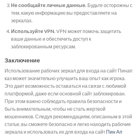
Не сообщайте личные данные.
Будьте осторожны с
тем, какую информацию вы предоставляете на
зеркалах.
Используйте VPN.
VPN может помочь защитить
ваши данные и обеспечить доступ к
заблокированным ресурсам.
Заключение
Использование рабочих зеркал для входа на сайт Пинап
каз может значительно улучшить ваш опыт как игрока.
Это дает возможность оставаться на связи с любимой
платформой, даже если основной сайт заблокирован.
При этом важно соблюдать правила безопасности и
быть внимательным, чтобы не стать жертвой
мошенников. Следуя рекомендациям, описанным в этой
статье, вы сможете безопасно и легко находить рабочие
зеркала и использовать их для входа на сайт
Пин Ап