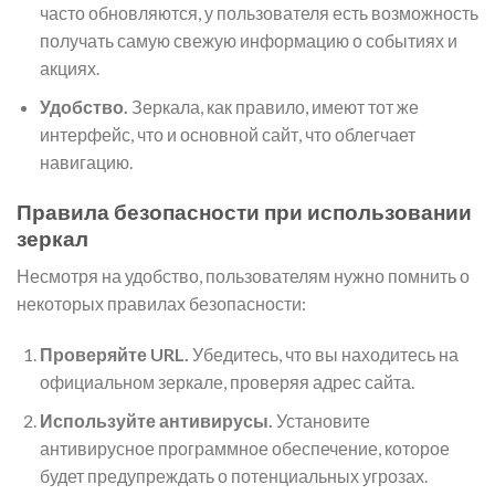
часто обновляются, у пользователя есть возможность
получать самую свежую информацию о событиях и
акциях.
Удобство.
Зеркала, как правило, имеют тот же
интерфейс, что и основной сайт, что облегчает
навигацию.
Правила безопасности при использовании
зеркал
Несмотря на удобство, пользователям нужно помнить о
некоторых правилах безопасности:
Проверяйте URL.
Убедитесь, что вы находитесь на
официальном зеркале, проверяя адрес сайта.
Используйте антивирусы.
Установите
антивирусное программное обеспечение, которое
будет предупреждать о потенциальных угрозах.