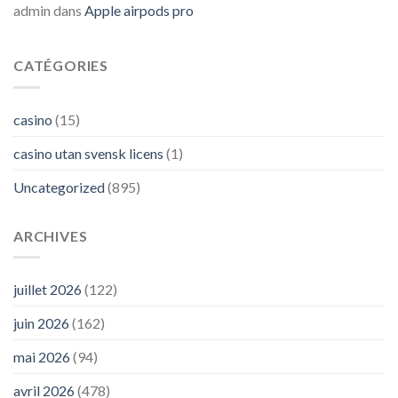
admin
dans
Apple airpods pro
CATÉGORIES
casino
(15)
casino utan svensk licens
(1)
Uncategorized
(895)
ARCHIVES
juillet 2026
(122)
juin 2026
(162)
mai 2026
(94)
avril 2026
(478)