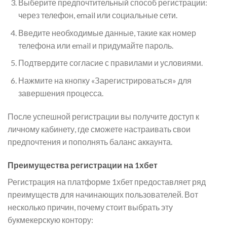
Выберите предпочтительный способ регистрации:
через телефон, email или социальные сети.
Введите необходимые данные, такие как номер
телефона или email и придумайте пароль.
Подтвердите согласие с правилами и условиями.
Нажмите на кнопку «Зарегистрироваться» для
завершения процесса.
После успешной регистрации вы получите доступ к
личному кабинету, где сможете настраивать свои
предпочтения и пополнять баланс аккаунта.
Преимущества регистрации на 1хбет
Регистрация на платформе 1хбет предоставляет ряд
преимуществ для начинающих пользователей. Вот
несколько причин, почему стоит выбрать эту
букмекерскую контору: