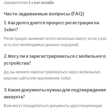
приоритетом
1 x bet онлайн
.
Часто задаваемые вопросы (FAQ)
1. Как долго длится процесс регистрации на
1хбет?
Регистрация занимает всего несколько минут, если у вас
есть все необходимые данные под рукой.
2. Могу ли я зарегистрироваться с мобильного
устройства?
Да, вы можете зарегистрироваться через мобильную
версию сайта или приложение 1хбет.
3. Какие документы нужны для подтверждения
аккаунта?
Вам могут понадобиться документы удостоверяющие