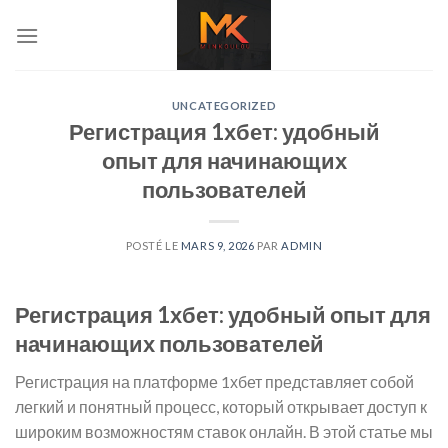
Skip
to
content
UNCATEGORIZED
Регистрация 1хбет: удобный
опыт для начинающих
пользователей
POSTÉ LE
MARS 9, 2026
PAR
ADMIN
Регистрация 1хбет: удобный опыт для
начинающих пользователей
Регистрация на платформе 1хбет представляет собой
легкий и понятный процесс, который открывает доступ к
широким возможностям ставок онлайн. В этой статье мы