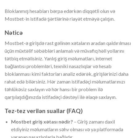
Bloklanmış hesabları bərpa edərkən diqqətli olun və
Mostbet-in istifadə şərtlərinə riayət etməyə çalışın.
Nəticə
Mostbet-ə girişdə rast gəlinən xətaların aradan qaldırılması
üçün müxtəlif səbəbləri anlamalı və müvafiq həll yollarını
tətbiq etməlisiniz. Yanlış giriş məlumatları, internet
bağlantısı problemləri, texniki nasazlıqlar və hesab
bloklanması kimi faktorları analiz edərək, girişlərinizi daha
rahat edə bilərsiniz. Hər zaman istifadəçi məlumatlarınızı
təhlükəsiz saxlayın və hər hansı bir problem ilə
qarşılaşdığınızda istifadəçi dəstəyi ilə əlaqə saxlayın.
Tez-tez verilən suallar (FAQ)
Mostbet giriş xətası nədir?
– Giriş zamanı daxil
etdiyiniz məlumatların səhv olması və ya platformada
yaranan nasazlıqlarla bağlıdır.