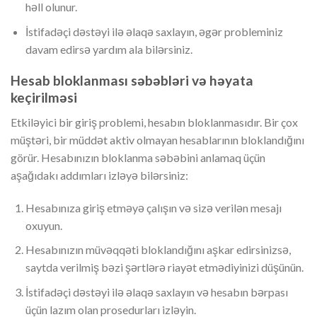
həll olunur.
İstifadəçi dəstəyi ilə əlaqə saxlayın, əgər probleminiz
davam edirsə yardım ala bilərsiniz.
Hesab bloklanması səbəbləri və həyata
keçirilməsi
Etkiləyici bir giriş problemi, hesabın bloklanmasıdır. Bir çox
müştəri, bir müddət aktiv olmayan hesablarının bloklandığını
görür. Hesabınızın bloklanma səbəbini anlamaq üçün
aşağıdakı addımları izləyə bilərsiniz:
Hesabınıza giriş etməyə çalışın və sizə verilən mesajı
oxuyun.
Hesabınızın müvəqqəti bloklandığını aşkar edirsinizsə,
saytda verilmiş bəzi şərtlərə riayət etmədiyinizi düşünün.
İstifadəçi dəstəyi ilə əlaqə saxlayın və hesabın bərpası
üçün lazım olan prosedurları izləyin.