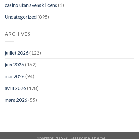
casino utan svensk licens
(1)
Uncategorized
(895)
ARCHIVES
juillet 2026
(122)
juin 2026
(162)
mai 2026
(94)
avril 2026
(478)
mars 2026
(55)
Copyright 2026 ©
Flatsome Theme