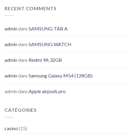
RECENT COMMENTS
admin
dans
SAMSUNG TAB A
admin
dans
SAMSUNG WATCH
admin
dans
Redmi 9A 32GB
admin
dans
Samsung Galaxy M54 (128GB)
admin
dans
Apple airpods pro
CATÉGORIES
casino
(15)