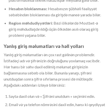
platformasında texniki nasazlıqlar meydana gələ bilər.
Hesabın bloklanması:
Hesabınızın şübhəli fəaliyyət
səbəbindən bloklanması da girişdə maneə yarada bilər.
Region məhdudiyyətləri:
Bəzi ölkələrdə Mostbet-ə
giriş məhdudlaşdırıldığı üçün ölkədən asılı olaraq giriş
problemi yaşana bilər.
Yanlış giriş məlumatları və həll yolları
Yanlış giriş məlumatları ən çox rast gəlinən problemdir.
İstifadəçi adı və şifrənizin doğruluğunu yoxlamaq vacibdir.
Hər hansı bir səhv daxil edilmiş məlumat girişinizin
bağlanmasına səbəb ola bilər. Bununla yanaşı, şifrəni
unutduqdan sonra şifrə sıfırlama prosesi də mütləqdir.
Aşağıdakı addımları izləyə bilərsiniz:
Sayta daxil olun və « Şifrəni unutdum » seçimini edin.
Email və ya telefon nömrəsini daxil edin, hansı ki qeydiyyat