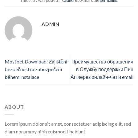
This entry was posted in
casino
. Bookmark the
permalink
.
ADMIN
Mostbet Download: Zajištění
Преимущества обращения
bezpečnosti a zabezpečení
в Службу поддержки Пин
během instalace
Ап через онлайн-чат и email
ABOUT
Lorem ipsum dolor sit amet, consectetuer adipiscing elit, sed
diam nonummy nibh euismod tincidunt.