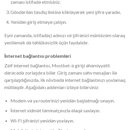
zamanı istifadə etmisiniz.
Göndərilən təsdiq linkinə klikləyərək yeni şifrə yaradın.
Yenidən giriş etməyə çalışın.
Eyni zamanda, istifadəçi adınızı və şifrənizi müntəzəm olaraq
yeniləmək də təhlükəsizlik üçün faydalıdır.
İnternet bağlantısı problemləri
Zəif internet bağlantısı, Mostbet-ə girişi əhəmiyyətli
dərəcədə zorlaşdıra bilər. Giriş zamanı səhv mesajları ilə
qarşılaşdığınızda, ilk növbədə internet bağlantınızı yoxlamaq
mütləqdir. Aşağıdakı addımları izləyə bilərsiniz:
Modem və ya routerinizi yenidən başlatmağı sınayın.
İnternet xidmət təminatçınızla əlaqə saxlayın.
Wi-Fi şifrənizi yenidən yoxlayın.