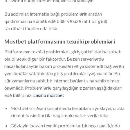
Mobil dəqiq internet bağlantısını yoxlayın.
Bu addımlar, internetlə bağlı problemlərin aradan
qaldırılmasına kömək edə bilər və sizə rafit bir giriş
təcrübəsi təqdim edə bilər.
Mostbet platformasının texniki problemləri
Platformanın texniki problemləri, giriş çətinliklərinə səbəb
ola biləcək digər bir faktordur. Bəzən serverlərdə
nasazlıqlar,saytın bakım prosesləri və ya sistemdə baş verən
yeniləmələr səbəbindən giriş problemləri yaşana bilər. Bu
cür zamanlarda sabit bir internet bağlantısına sahib olmaq
önəmlidir. Problemlərlə qarşılaşdığınız zaman aşağıdakıları
edə bilərsiniz:
casino mostbet
Mostbet-in rəsmi sosial media hesablarını yoxlayın, orada
xidmət kəsintiləri ilə bağlı məlumatlar verilə bilər.
Gözləyin, bəzən texniki problemlər bir neçə saat içində