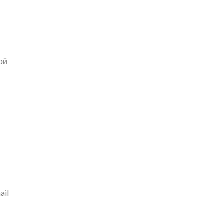
ой
ail