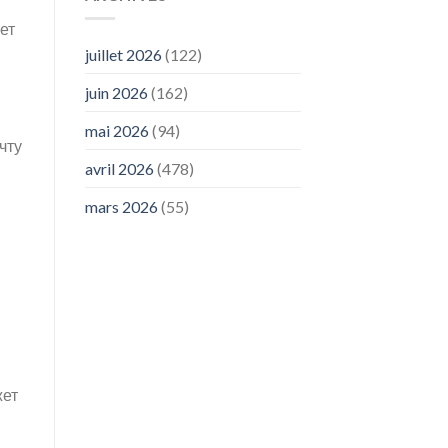
ет
juillet 2026
(122)
juin 2026
(162)
mai 2026
(94)
чту
avril 2026
(478)
mars 2026
(55)
жет