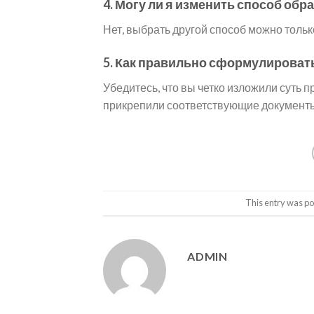
4. Могу ли я изменить способ об
Нет, выбрать другой способ можно только
5. Как правильно сформулировать
Убедитесь, что вы четко изложили суть 
прикрепили соответствующие документы
This entry was po
ADMIN