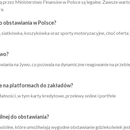
aną przez Ministerstwo Finansów w Polsce są legalne. Zawsze wart
a.
do obstawiania w Polsce?
a, siatkówka, koszykówka oraz sporty motoryzacyjne, choć oferta 
ywo?
awiania na żywo, co pozwala na dynamiczne reagowanie na przebi
ne na platformach do zakładów?
tności, w tym karty kredytowe, przelewy online i portfele
ilnej do obstawiania?
obilne, które umożliwiają wygodne obstawianie gdziekolwiek jest