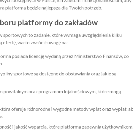
ych dostępnych w Polsce, ich zaletom i funkcjonalnościom, aby
ra platforma będzie najlepsza dla Twoich potrzeb.
yboru platformy do zakładów
 sportowych to zadanie, które wymaga uwzględnienia kilku
ą ofertę, warto zwrócić uwagę na:
tforma posiada licencję wydaną przez Ministerstwo Finansów, co
o.
ypliny sportowe są dostępne do obstawiania oraz jakie są
tom powitalnym oraz programom lojalnościowym, które mogą
która oferuje różnorodne i wygodne metody wpłat oraz wypłat, a
e.
ność i jakość wsparcia, które platforma zapewnia użytkownikom