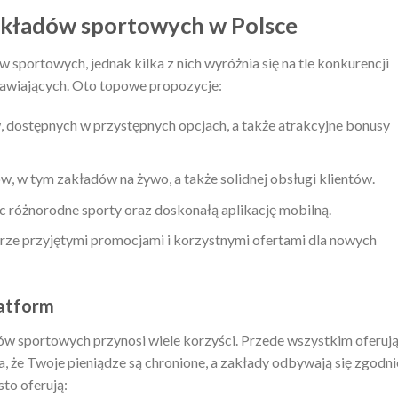
akładów sportowych w Polsce
w sportowych, jednak kilka z nich wyróżnia się na tle konkurencji
tawiających. Oto topowe propozycje:
 dostępnych w przystępnych opcjach, a także atrakcyjne bonusy
w, w tym zakładów na żywo, a także solidnej obsługi klientów.
jąc różnorodne sporty oraz doskonałą aplikację mobilną.
brze przyjętymi promocjami i korzystnymi ofertami dla nowych
latform
ów sportowych przynosi wiele korzyści. Przede wszystkim oferuj
, że Twoje pieniądze są chronione, a zakłady odbywają się zgodni
to oferują: