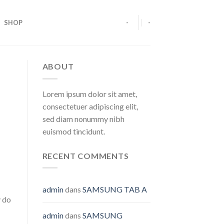
SHOP
-
-
ABOUT
Lorem ipsum dolor sit amet,
consectetuer adipiscing elit,
sed diam nonummy nibh
euismod tincidunt.
RECENT COMMENTS
admin
dans
SAMSUNG TAB A
y do
admin
dans
SAMSUNG