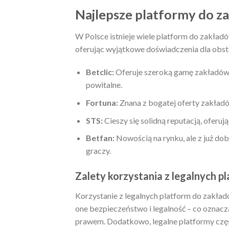
Najlepsze platformy do z
W Polsce istnieje wiele platform do zakładó
oferując wyjątkowe doświadczenia dla obs
Betclic:
Oferuje szeroką gamę zakładów,
powitalne.
Fortuna:
Znana z bogatej oferty zakładó
STS:
Cieszy się solidną reputacją, oferu
Betfan:
Nowością na rynku, ale z już do
graczy.
Zalety korzystania z legalnych p
Korzystanie z legalnych platform do zakład
one bezpieczeństwo i legalność – co oznacza
prawem. Dodatkowo, legalne platformy częs