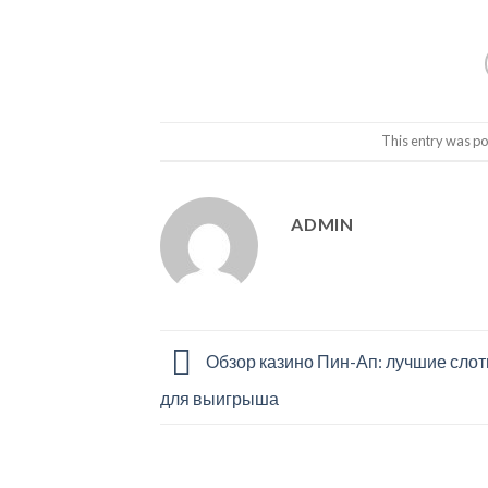
This entry was po
ADMIN
Обзор казино Пин-Ап: лучшие слот
для выигрыша