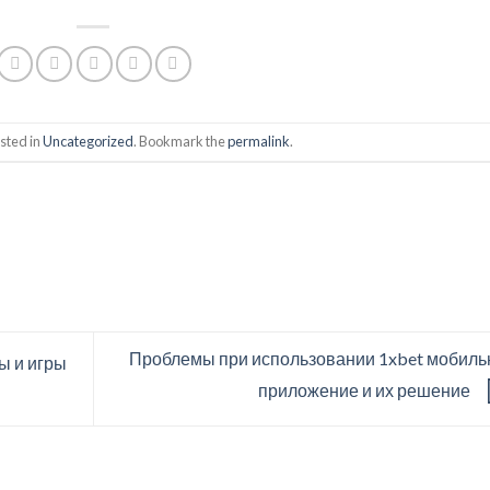
sted in
Uncategorized
. Bookmark the
permalink
.
Проблемы при использовании 1xbet мобиль
ы и игры
приложение и их решение