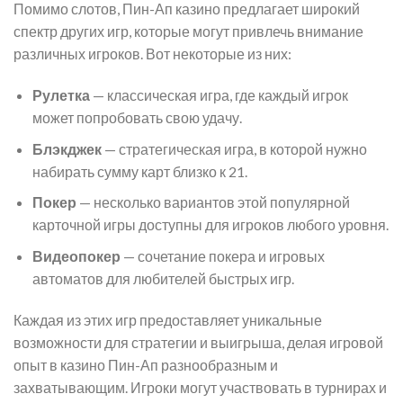
Помимо слотов, Пин-Ап казино предлагает широкий
спектр других игр, которые могут привлечь внимание
различных игроков. Вот некоторые из них:
Рулетка
— классическая игра, где каждый игрок
может попробовать свою удачу.
Блэкджек
— стратегическая игра, в которой нужно
набирать сумму карт близко к 21.
Покер
— несколько вариантов этой популярной
карточной игры доступны для игроков любого уровня.
Видеопокер
— сочетание покера и игровых
автоматов для любителей быстрых игр.
Каждая из этих игр предоставляет уникальные
возможности для стратегии и выигрыша, делая игровой
опыт в казино Пин-Ап разнообразным и
захватывающим. Игроки могут участвовать в турнирах и