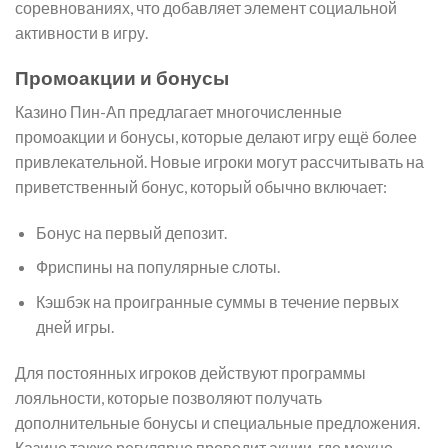
соревнованиях, что добавляет элемент социальной
активности в игру.
Промоакции и бонусы
Казино Пин-Ап предлагает многочисленные
промоакции и бонусы, которые делают игру ещё более
привлекательной. Новые игроки могут рассчитывать на
приветственный бонус, который обычно включает:
Бонус на первый депозит.
Фриспины на популярные слоты.
Кэшбэк на проигранные суммы в течение первых
дней игры.
Для постоянных игроков действуют программы
лояльности, которые позволяют получать
дополнительные бонусы и специальные предложения.
Казино также регулярно проводит акции, где можно