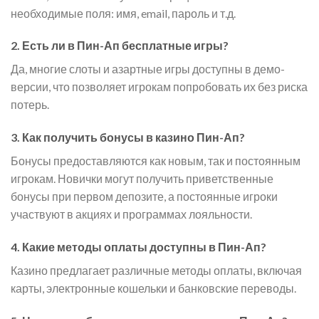
необходимые поля: имя, email, пароль и т.д.
2. Есть ли в Пин-Ап бесплатные игры?
Да, многие слоты и азартные игры доступны в демо-
версии, что позволяет игрокам попробовать их без риска
потерь.
3. Как получить бонусы в казино Пин-Ап?
Бонусы предоставляются как новым, так и постоянным
игрокам. Новички могут получить приветственные
бонусы при первом депозите, а постоянные игроки
участвуют в акциях и программах лояльности.
4. Какие методы оплаты доступны в Пин-Ап?
Казино предлагает различные методы оплаты, включая
карты, электронные кошельки и банковские переводы.