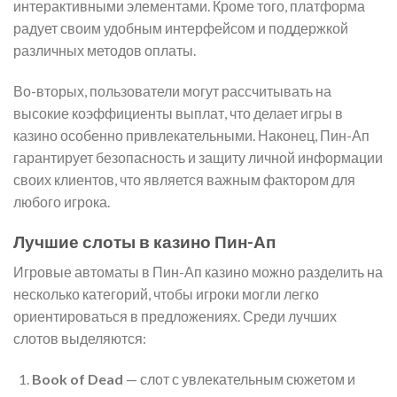
интерактивными элементами. Кроме того, платформа
радует своим удобным интерфейсом и поддержкой
различных методов оплаты.
Во-вторых, пользователи могут рассчитывать на
высокие коэффициенты выплат, что делает игры в
казино особенно привлекательными. Наконец, Пин-Ап
гарантирует безопасность и защиту личной информации
своих клиентов, что является важным фактором для
любого игрока.
Лучшие слоты в казино Пин-Ап
Игровые автоматы в Пин-Ап казино можно разделить на
несколько категорий, чтобы игроки могли легко
ориентироваться в предложениях. Среди лучших
слотов выделяются:
Book of Dead
— слот с увлекательным сюжетом и