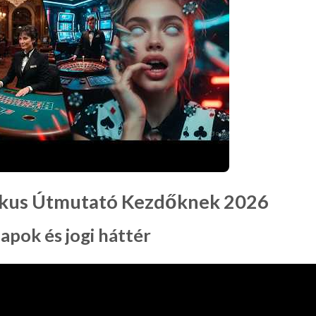
ikus Útmutató Kezdőknek 2026
apok és jogi háttér