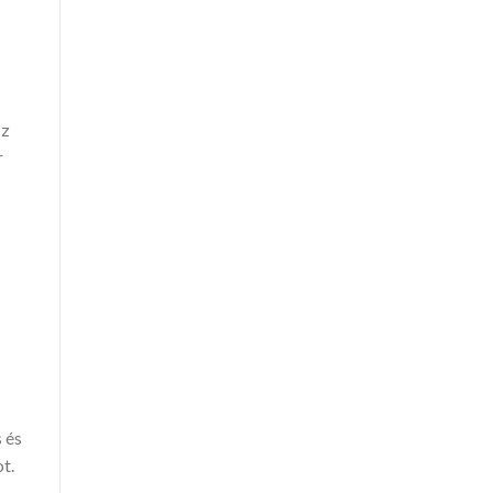
sz
r
 és
t.