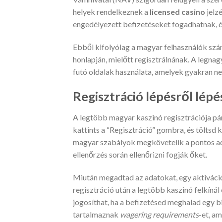
helyek rendelkeznek a
licensed casino
jelz
engedélyezett befizetéseket fogadhatnak, és
Ebből kifolyólag a magyar felhasználók számá
honlapján, mielőtt regisztrálnának. A legna
futó oldalak használata, amelyek gyakran ne
Regisztráció lépésről lép
A legtöbb magyar kaszinó regisztrációja pár
kattints a “Regisztráció” gombra, és töltsd 
magyar szabályok megkövetelik a pontos a
ellenőrzés során ellenőrizni fogják őket.
Miután megadtad az adatokat, egy aktivációs
regisztráció után a legtöbb kaszinó felkínál
jogosíthat, ha a befizetésed meghalad egy b
tartalmaznak
wagering requirements
-et, am