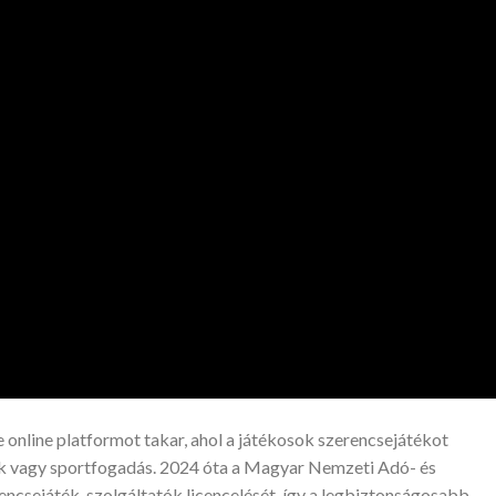
online platformot takar, ahol a játékosok szerencsejátékot
áték vagy sportfogadás. 2024 óta a Magyar Nemzeti Adó- és
encsejáték-szolgáltatók licencelését, így a legbiztonságosabb