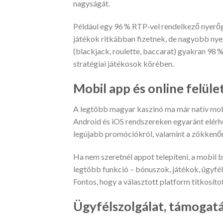
nagyságát.
Például egy 96 % RTP‑vel rendelkező nyerőgé
játékok ritkábban fizetnek, de nagyobb nye
(blackjack, roulette, baccarat) gyakran 98
stratégiai játékosok körében.
Mobil app és online felüle
A legtöbb magyar kaszinó ma már natív mobi
Android és iOS rendszereken egyaránt elérhe
legújabb promóciókról, valamint a zökkenőm
Ha nem szeretnél appot telepíteni, a mobil 
legtöbb funkció – bónuszok, játékok, ügyfél
Fontos, hogy a választott platform titkosít
Ügyfélszolgálat, támogatás