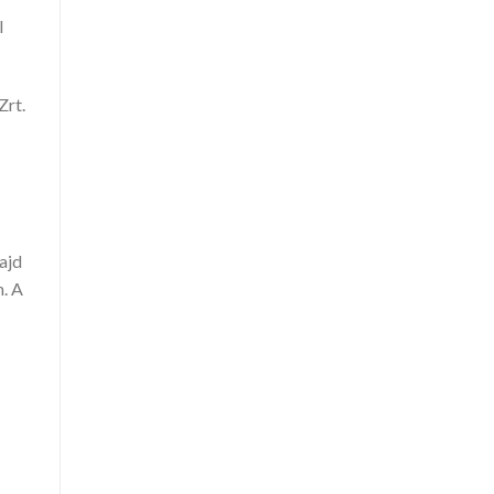
l
Zrt.
ajd
m. A