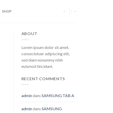
SHOP
-
-
ABOUT
Lorem ipsum dolor sit amet,
consectetuer adipiscing elit,
sed diam nonummy nibh
euismod tincidunt.
RECENT COMMENTS
admin
dans
SAMSUNG TAB A
admin
dans
SAMSUNG