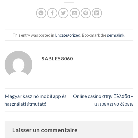
This entry was posted in
Uncategorized
. Bookmark the
permalink
.
SABLE58060
Magyar kaszinó mobil app és
Online casino στην Ελλάδα –
használati útmutató
τι πρέπει να ξέρετε
Laisser un commentaire