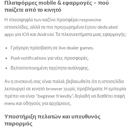
Πλατφόρμες mobile & εφαρμογές – πού
παίζετε από το κινητό
Η πλειοψηφία των καζίνο προσφέρει responsive
ιστοσελίδες, αλλά τα πιο προχωρημένα έχουν dedicated
apps για iOS και Android. Τα πλεονεκτήματα μιας εφαρμογής:
Γρήγορη πρόσβαση σε live dealer games.
Push notifications για νέες προσφορές.
Βελτιστοποιημένη ταχύτητα ανάληψης.
Αν η συσκευή σας είναι παλιά, βεβαιωθείτε ότι η ιστοσελίδα
λειτουργεί σε κινητό browser χωρίς προβλήματα. Η εμπειρία
πρέπει να είναι “beginner friendly”, δηλαδή να διαθέτει σαφή
menu και οδηγούς για αρχάριους.
Υποστήριξη πελατών και υπευθυνός
παρορμός