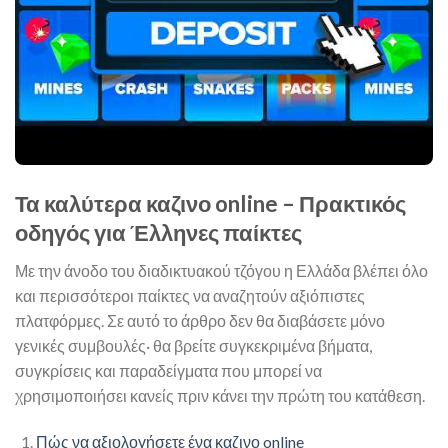
Τα καλύτερα καζινο online – Πρακτικός
οδηγός για Έλληνες παίκτες
Με την άνοδο του διαδικτυακού τζόγου η Ελλάδα βλέπει όλο
και περισσότεροι παίκτες να αναζητούν αξιόπιστες
πλατφόρμες. Σε αυτό το άρθρο δεν θα διαβάσετε μόνο
γενικές συμβουλές· θα βρείτε συγκεκριμένα βήματα,
συγκρίσεις και παραδείγματα που μπορεί να
χρησιμοποιήσει κανείς πριν κάνει την πρώτη του κατάθεση.
Πώς να αξιολογήσετε ένα καζινο online