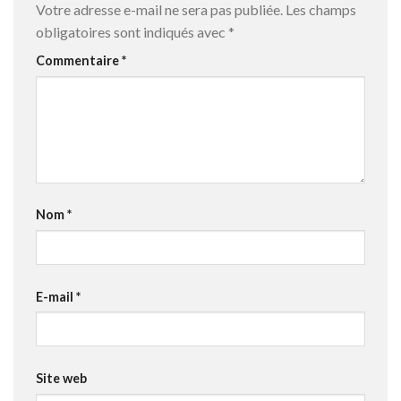
Votre adresse e-mail ne sera pas publiée.
Les champs
obligatoires sont indiqués avec
*
Commentaire
*
Nom
*
E-mail
*
Site web