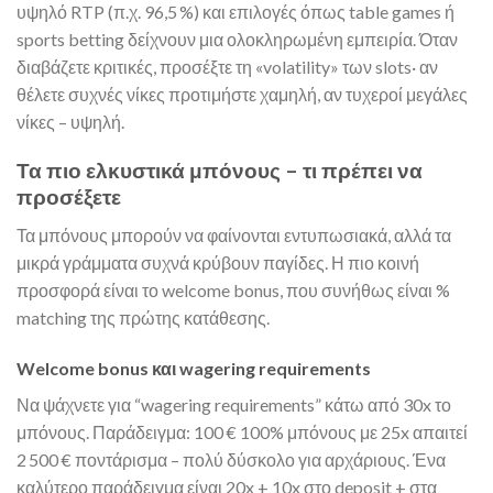
υψηλό RTP (π.χ. 96,5 %) και επιλογές όπως table games ή
sports betting δείχνουν μια ολοκληρωμένη εμπειρία. Όταν
διαβάζετε κριτικές, προσέξτε τη «volatility» των slots· αν
θέλετε συχνές νίκες προτιμήστε χαμηλή, αν τυχεροί μεγάλες
νίκες – υψηλή.
Τα πιο ελκυστικά μπόνους – τι πρέπει να
προσέξετε
Τα μπόνους μπορούν να φαίνονται εντυπωσιακά, αλλά τα
μικρά γράμματα συχνά κρύβουν παγίδες. Η πιο κοινή
προσφορά είναι το welcome bonus, που συνήθως είναι %
matching της πρώτης κατάθεσης.
Welcome bonus και wagering requirements
Να ψάχνετε για “wagering requirements” κάτω από 30x το
μπόνους. Παράδειγμα: 100 € 100% μπόνους με 25x απαιτεί
2 500 € ποντάρισμα – πολύ δύσκολο για αρχάριους. Ένα
καλύτερο παράδειγμα είναι 20x + 10x στο deposit + στα