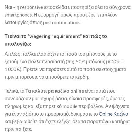
Ναι – η responsive ιστοσελίδα υποστηρίζει όλα τα σύγχρονα
smartphones. Η εφαρμογή όμως προσφέρει επιπλέον
λειτουργίες όπως push notifications.
Τι είναι το “wagering requirement” και πώς το
υπολογίζω;
Απλώς πολλαπλασιάζετε το ποσό του μπόνους με το
ζητούμενο πολλαπλασιαστή (π.χ. 50 € μπόνους με 20x =
1 000 €). Πρέπει να περάσετε αυτό το ποσό σε στοιχήματα
πριν μπορέσετε να αποσύρετε τα κέρδη.
Τελικά, τα
Τα καλύτερα καζινο online
είναι αυτά που
συνδυάζουν μια ισχυρή άδεια, δίκαια προσφορές, άμεσες
πληρωμές και εξυπηρετικό mobile περιβάλλον. Αν ψάχνετε
για έναν αξιόπιστο προορισμό, δοκιμάστε το
Online Καζίνο
και βεβαιωθείτε ότι έχετε ελέγξει όλα τα παραπάνω κριτήρια
πριν παίξετε.