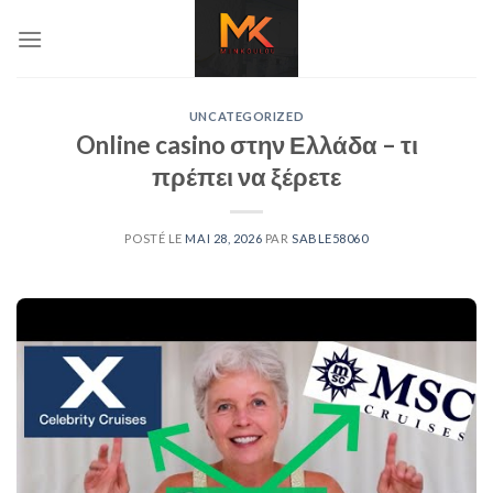
Skip
to
content
UNCATEGORIZED
Online casino στην Ελλάδα – τι
πρέπει να ξέρετε
POSTÉ LE
MAI 28, 2026
PAR
SABLE58060