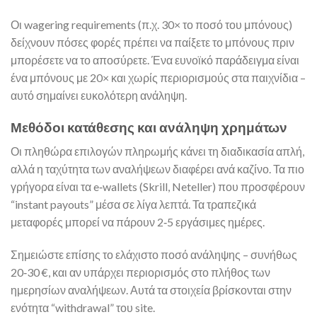
Οι wagering requirements (π.χ. 30× το ποσό του μπόνους)
δείχνουν πόσες φορές πρέπει να παίξετε το μπόνους πριν
μπορέσετε να το αποσύρετε. Ένα ευνοϊκό παράδειγμα είναι
ένα μπόνους με 20× και χωρίς περιορισμούς στα παιχνίδια –
αυτό σημαίνει ευκολότερη ανάληψη.
Μεθόδοι κατάθεσης και ανάληψη χρημάτων
Οι πληθώρα επιλογών πληρωμής κάνει τη διαδικασία απλή,
αλλά η ταχύτητα των αναλήψεων διαφέρει ανά καζίνο. Τα πιο
γρήγορα είναι τα e‑wallets (Skrill, Neteller) που προσφέρουν
“instant payouts” μέσα σε λίγα λεπτά. Τα τραπεζικά
μεταφορές μπορεί να πάρουν 2‑5 εργάσιμες ημέρες.
Σημειώστε επίσης το ελάχιστο ποσό ανάληψης – συνήθως
20‑30 €, και αν υπάρχει περιορισμός στο πλήθος των
ημερησίων αναλήψεων. Αυτά τα στοιχεία βρίσκονται στην
ενότητα “withdrawal” του site.