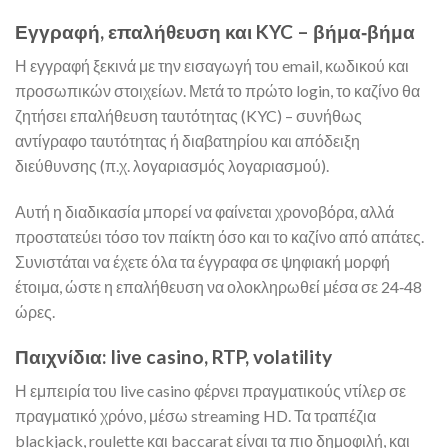
Εγγραφή, επαλήθευση και KYC – βήμα‑βήμα
Η εγγραφή ξεκινά με την εισαγωγή του email, κωδικού και
προσωπικών στοιχείων. Μετά το πρώτο login, το καζίνο θα
ζητήσει επαλήθευση ταυτότητας (KYC) – συνήθως
αντίγραφο ταυτότητας ή διαβατηρίου και απόδειξη
διεύθυνσης (π.χ. λογαριασμός λογαριασμού).
Αυτή η διαδικασία μπορεί να φαίνεται χρονοβόρα, αλλά
προστατεύει τόσο τον παίκτη όσο και το καζίνο από απάτες.
Συνιστάται να έχετε όλα τα έγγραφα σε ψηφιακή μορφή
έτοιμα, ώστε η επαλήθευση να ολοκληρωθεί μέσα σε 24‑48
ώρες.
Παιχνίδια: live casino, RTP, volatility
Η εμπειρία του live casino φέρνει πραγματικούς ντίλερ σε
πραγματικό χρόνο, μέσω streaming HD. Τα τραπέζια
blackjack, roulette και baccarat είναι τα πιο δημοφιλή, και