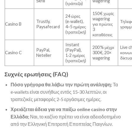
Skrill
wagering
(τράπεζα)
150 € χωρίς
24 ώρες
wagering
Trustly,
(e‑wallet),
Τηλεφ
Casino B
για πρώτες
Paysafecard
4–5 ημέρες
γραμμ
3
(τραπεζική)
καταθέσεις
Instant
200 % μέχρι
Live c
PayPal,
(PayPal),
Casino C
300 €, 20×
κοινω
Neteller
1‑2 ημέρες
wagering
δίκτυ
(τραπεζική)
Συχνές ερωτήσεις (FAQ)
Πόσο γρήγορα θα λάβω την πρώτη ανάληψη;
Τα
e‑wallets είναι συνήθως εντός 15‑30 λεπτών, οι
τραπεζικές μεταφορές 2‑5 εργάσιμες ημέρες.
Χρειάζεται άδεια για να παίξω online casino στην
Ελλάδα;
Ναι, το καζίνο πρέπει να είναι αδειοδοτημένο
από την Ελληνική Επιτροπή Εποπτείας Παιγνίων.