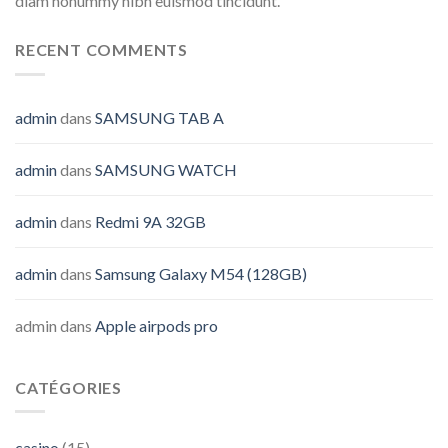
diam nonummy nibh euismod tincidunt.
RECENT COMMENTS
admin
dans
SAMSUNG TAB A
admin
dans
SAMSUNG WATCH
admin
dans
Redmi 9A 32GB
admin
dans
Samsung Galaxy M54 (128GB)
admin
dans
Apple airpods pro
CATÉGORIES
casino
(15)