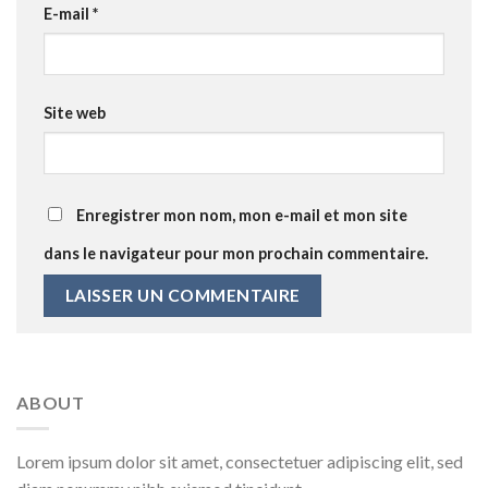
E-mail
*
Site web
Enregistrer mon nom, mon e-mail et mon site
dans le navigateur pour mon prochain commentaire.
ABOUT
Lorem ipsum dolor sit amet, consectetuer adipiscing elit, sed