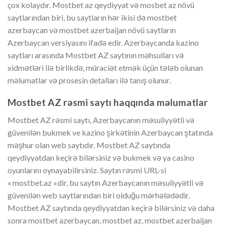
çox kolaydır. Mostbet az qeydiyyat və mosbet az növü
saytlarından biri, bu saytların hər ikisi də mostbet
azerbaycan və mostbet azerbaijan növü saytların
Azerbaycan versiyasını ifadə edir. Azerbaycanda kazino
saytları arasında Mostbet AZ saytının məhsulları və
xidmətləri ilə birlikdə, müraciət etmək üçün tələb olunan
məlumatlar və prosesin detalları ilə tanış olunur.
Mostbet AZ rəsmi saytı haqqında məlumatlar
Mostbet AZ rəsmi saytı, Azerbaycanın məsuliyyətli və
güvenilən bukmek ve kazino şirkətinin Azerbaycan ştatında
məşhur olan web saytıdır. Mostbet AZ saytında
qeydiyyatdan keçirə bilərsiniz və bukmek və ya casino
oyunlarını oynayabilirsiniz. Saytın rəsmi URL-si
« mostbet.az »dir, bu saytın Azerbaycanın məsuliyyətli və
güvenilən web saytlarından biri olduğu mərhələdədir.
Mostbet AZ saytında qeydiyyatdan keçirə bilərsiniz və daha
sonra mostbet azerbaycan, mostbet az, mostbet azerbaijan