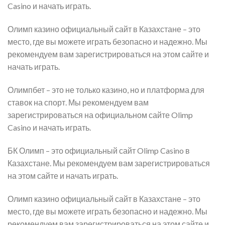
Casino и начать играть.
Олимп казино официальный сайт в Казахстане – это
место, где вы можете играть безопасно и надежно. Мы
рекомендуем вам зарегистрироваться на этом сайте и
начать играть.
Олимпбет – это не только казино, но и платформа для
ставок на спорт. Мы рекомендуем вам
зарегистрироваться на официальном сайте Olimp
Casino и начать играть.
БК Олимп – это официальный сайт Olimp Casino в
Казахстане. Мы рекомендуем вам зарегистрироваться
на этом сайте и начать играть.
Олимп казино официальный сайт в Казахстане – это
место, где вы можете играть безопасно и надежно. Мы
рекомендуем вам зарегистрироваться на этом сайте и