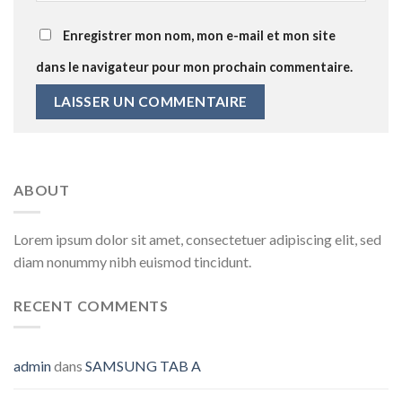
Enregistrer mon nom, mon e-mail et mon site
dans le navigateur pour mon prochain commentaire.
ABOUT
Lorem ipsum dolor sit amet, consectetuer adipiscing elit, sed
diam nonummy nibh euismod tincidunt.
RECENT COMMENTS
admin
dans
SAMSUNG TAB A