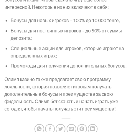
интересной. Некоторые из них включают в себя:
Бонусы для новых игроков – 100% до 10 000 тенге;
Бонусы для постоянных игроков – до 50% от суммы
депозита;
Специальные акции для игроков, которые играют на
определенных играх;
Промокоды для получения дополнительных бонусов.
Олимп казино также предлагает свою программу
лояльности, которая позволяет игрокам получать
дополнительные бонусы и преимущества за свою
фидельность. Олимп бет скачать и начать играть уже
сегодня, чтобы начать получать эти преимущества!