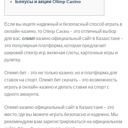
Бонусы и акции Olimp Casino
Если вы ищете надежный и безопасный способ играть в
онлайн-казино, то Olimp Casino – это отличный выбор
для вас.
олимп
казино официальный сайт в Казахстане –
это популярная платформа, которая предлагает
широкий спектр игр, включая слоты, карточные игры и
рулетку.
Олимп бет – это не только казино, но и платформа для
ставок на спорт. Олимп бет скачать – это возможность
играть в онлайн-казино и делать ставки на спорт с
одного аккаунта.
Олимп казино официальный сайт в Казахстане – это
место, где вы можете играть безопасно и надежно. Мы
рекомендуем вам зарегистрироваться на официальном