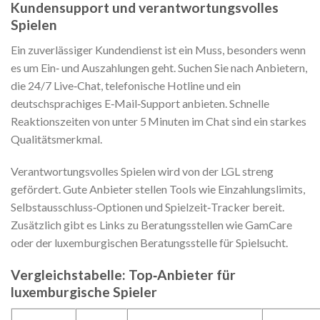
Kundensupport und verantwortungsvolles
Spielen
Ein zuverlässiger Kundendienst ist ein Muss, besonders wenn
es um Ein‑ und Auszahlungen geht. Suchen Sie nach Anbietern,
die 24/7 Live‑Chat, telefonische Hotline und ein
deutschsprachiges E‑Mail‑Support anbieten. Schnelle
Reaktionszeiten von unter 5 Minuten im Chat sind ein starkes
Qualitätsmerkmal.
Verantwortungsvolles Spielen wird von der LGL streng
gefördert. Gute Anbieter stellen Tools wie Einzahlungslimits,
Selbstausschluss‑Optionen und Spielzeit‑Tracker bereit.
Zusätzlich gibt es Links zu Beratungsstellen wie GamCare
oder der luxemburgischen Beratungsstelle für Spielsucht.
Vergleichstabelle: Top‑Anbieter für
luxemburgische Spieler