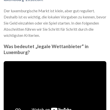
Der luxemburgische Markt ist klein, aber gut reguliert.
Deshalb ist es wichtig, die lokalen Vorgaben zu kennen, bevor
Sie Geld einzahlen oder ein Spiel starten. In den folgenden
Abschnitten führen wir Sie Schritt für Schritt durch die
wichtigsten Kriterien.
Was bedeutet „legale Wettanbieter“ in
Luxemburg?