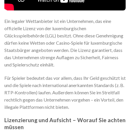
Ein legaler Wettanbieter ist ein Unternehmen, das eine
offizielle Lizenz von der luxemburgischen
Glücksspielbehörde (LGL) besitzt. Ohne diese Genehmigung
dürfen keine Wetten oder Casino‑Spiele für luxemburgische
Staatsbürger angeboten werden. Die Lizenz garantiert, dass
das Unternehmen strenge Auflagen zu Sicherheit, Fairness
und Spielerschutz einhält.
Für Spieler bedeutet das vor allem, dass Ihr Geld geschützt ist
und die Spiele nach international anerkannten Standards (z. B.
RTP‑Kontrollen) laufen. Außerdem können Sie im Streitfall
rechtlich gegen das Unternehmen vorgehen – ein Vorteil, den
illegale Plattformen nicht bieten.
Lizenzierung und Aufsicht – Worauf Sie achten
müssen