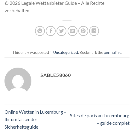
© 2026 Legale Wettanbieter Guide – Alle Rechte
vorbehalten.
This entry was posted in
Uncategorized
. Bookmark the
permalink
.
SABLE58060
Online Wetten in Luxemburg –
Sites de paris au Luxembourg
Ihr umfassender
– guide complet
Sicherheitsguide