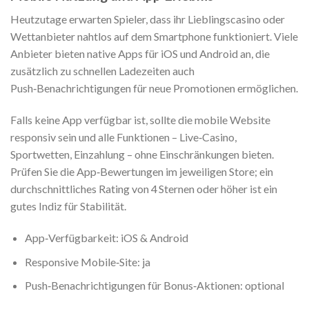
Heutzutage erwarten Spieler, dass ihr Lieblingscasino oder
Wettanbieter nahtlos auf dem Smartphone funktioniert. Viele
Anbieter bieten native Apps für iOS und Android an, die
zusätzlich zu schnellen Ladezeiten auch
Push‑Benachrichtigungen für neue Promotionen ermöglichen.
Falls keine App verfügbar ist, sollte die mobile Website
responsiv sein und alle Funktionen – Live‑Casino,
Sportwetten, Einzahlung – ohne Einschränkungen bieten.
Prüfen Sie die App‑Bewertungen im jeweiligen Store; ein
durchschnittliches Rating von 4 Sternen oder höher ist ein
gutes Indiz für Stabilität.
App‑Verfügbarkeit: iOS & Android
Responsive Mobile‑Site: ja
Push‑Benachrichtigungen für Bonus‑Aktionen: optional