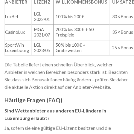
ANBIETER
LIZENZ
WILLKOMMENSBONUS
UMSATZ
LGL
LuxBet
100 % bis 200 €
30 × Bonus
2022/01
MGA
200 % bis 300 € + 50
CasinoLux
35 × Bonus
2021/07
Freispiele
SportWin
LGL
50 % bis 100 € +
25 × Bonus
Luxembourg
2023/05
Gratiswetten
Die Tabelle liefert einen schnellen Überblick, welcher
Anbieter in welchen Bereichen besonders stark ist. Beachten
Sie, dass sich Bonusaktionen häufig ändern – prüfen Sie daher
die aktuelle Aktion direkt auf der Anbieter‑Website.
Häufige Fragen (FAQ)
Sind Wettanbieter aus anderen EU‑Ländern in
Luxemburg erlaubt?
Ja, sofern sie eine gültige EU‑Lizenz besitzen und die