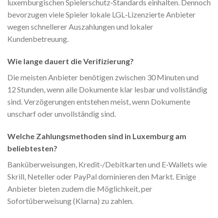
luxemburgischen Spielerschutz‑Standards einhalten. Dennoch
bevorzugen viele Spieler lokale LGL‑Lizenzierte Anbieter
wegen schnellerer Auszahlungen und lokaler
Kundenbetreuung.
Wie lange dauert die Verifizierung?
Die meisten Anbieter benötigen zwischen 30 Minuten und
12 Stunden, wenn alle Dokumente klar lesbar und vollständig
sind. Verzögerungen entstehen meist, wenn Dokumente
unscharf oder unvollständig sind.
Welche Zahlungsmethoden sind in Luxemburg am
beliebtesten?
Banküberweisungen, Kredit‑/Debitkarten und E‑Wallets wie
Skrill, Neteller oder PayPal dominieren den Markt. Einige
Anbieter bieten zudem die Möglichkeit, per
Sofortüberweisung (Klarna) zu zahlen.