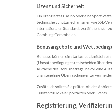
Lizenz und Sicherheit
Ein lizenziertes Casino oder eine Sportwette
technische Schutzmechanismen wie SSL‑Versc
internationalen Standards zertifiziert ist 
Gambling Commission.
Bonusangebote und Wettbeding
Bonusse können ein starkes Lockmittel sein,
(Umsatzbedingungen) entscheiden über den 
40‑fache des Bonusbetrags, bevor eine Ausz
unangenehme Überraschungen zu vermeiden
Zusätzlich sollten Sie prüfen, ob der Anbie
Quoten für lokale Sportarten oder Events.
Registrierung, Verifizieru