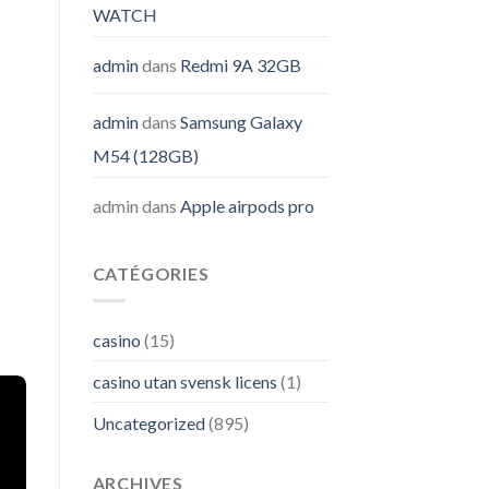
WATCH
admin
dans
Redmi 9A 32GB
admin
dans
Samsung Galaxy
M54 (128GB)
admin
dans
Apple airpods pro
CATÉGORIES
casino
(15)
casino utan svensk licens
(1)
Uncategorized
(895)
ARCHIVES