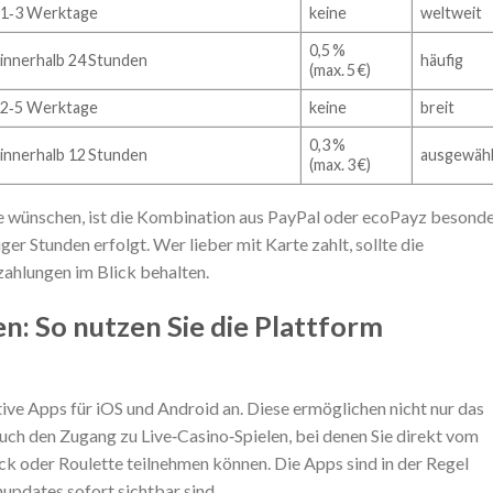
1‑3 Werktage
keine
weltweit
0,5 %
innerhalb 24 Stunden
häufig
(max. 5 €)
2‑5 Werktage
keine
breit
0,3 %
innerhalb 12 Stunden
ausgewähl
(max. 3 €)
nne wünschen, ist die Kombination aus PayPal oder ecoPayz besond
ger Stunden erfolgt. Wer lieber mit Karte zahlt, sollte die
ahlungen im Blick behalten.
: So nutzen Sie die Plattform
ve Apps für iOS und Android an. Diese ermöglichen nicht nur das
auch den Zugang zu Live‑Casino‑Spielen, bei denen Sie direkt vom
k oder Roulette teilnehmen können. Die Apps sind in der Regel
updates sofort sichtbar sind.