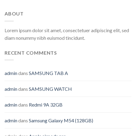
ABOUT
Lorem ipsum dolor sit amet, consectetuer adipiscing elit, sed
diam nonummy nibh euismod tincidunt.
RECENT COMMENTS
admin
dans
SAMSUNG TAB A
admin
dans
SAMSUNG WATCH
admin
dans
Redmi 9A 32GB
admin
dans
Samsung Galaxy M54 (128GB)