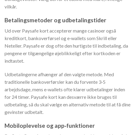
vilkår.
Betalingsmetoder og udbetalingstider
Ud over Paysafe kort accepterer mange casinoer også
kreditkort, bankoverførsel og e‑wallets som Skrill eller
Neteller. Paysafe er dog ofte den hurtigste til indbetaling, da
pengene er tilgængelige øjeblikkeligt efter kortkoden er
indtastet.
Udbetalingerne afhænger af den valgte metode. Med
traditionelle bankoverførsler kan du forvente 3‑5
arbejdsdage, mens e‑wallets ofte klarer udbetalinger inden
for 24 timer. Paysafe kort kan desværre ikke bruges til
udbetaling, så du skal vælge en alternativ metode til at få dine
gevinster udbetalt.
Mobiloplevelse og app‑funktioner