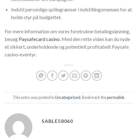
Indstil personlige spillegrænser i indstillingsmenuen for at
holde styr på budgettet.
For mere information om vores foretrukne betalingsløsning,
besøg
Paysafecard casino
. Med den rette viden kan du nyde
et sikkert, underholdende og potentielt profitabelt Paysafe
casino‑eventyr.
This entry was posted in
Uncategorized
. Bookmark the
permalink
.
SABLE58060