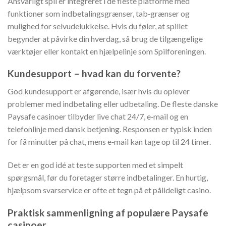
Ansvarligt spil er integreret i de fleste platforme med
funktioner som indbetalingsgrænser, tab‑grænser og
mulighed for selvudelukkelse. Hvis du føler, at spillet
begynder at påvirke din hverdag, så brug de tilgængelige
værktøjer eller kontakt en hjælpelinje som Spilforeningen.
Kundesupport – hvad kan du forvente?
God kundesupport er afgørende, især hvis du oplever
problemer med indbetaling eller udbetaling. De fleste danske
Paysafe casinoer tilbyder live chat 24/7, e‑mail og en
telefonlinje med dansk betjening. Responsen er typisk inden
for få minutter på chat, mens e‑mail kan tage op til 24 timer.
Det er en god idé at teste supporten med et simpelt
spørgsmål, før du foretager større indbetalinger. En hurtig,
hjælpsom svarservice er ofte et tegn på et pålideligt casino.
Praktisk sammenligning af populære Paysafe
casinoer