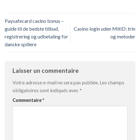
Paysafecard casino bonus –
guide til de bedste tilbud,
Casino login uden MitID: trin
registrering og udbetaling for
og metoder
danske spillere
Laisser un commentaire
Votre adresse e-mail ne sera pas publiée.
Les champs
obligatoires sont indiqués avec
*
Commentaire
*