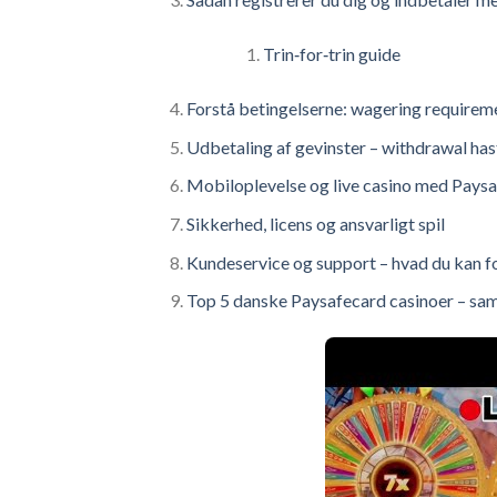
Trin‑for‑trin guide
Forstå betingelserne: wagering require
Udbetaling af gevinster – withdrawal ha
Mobiloplevelse og live casino med Pays
Sikkerhed, licens og ansvarligt spil
Kundeservice og support – hvad du kan f
Top 5 danske Paysafecard casinoer – sa