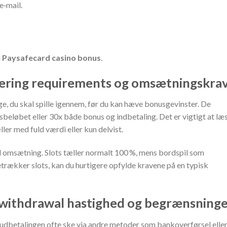
e‑mail.
n
Paysafecard casino bonus
.
gering requirements og omsætningskra
 du skal spille igennem, før du kan hæve bonusgevinster. De
beløbet eller 30x både bonus og indbetaling. Det er vigtigt at læ
ller med fuld værdi eller kun delvist.
il omsætning. Slots tæller normalt 100 %, mens bordspil som
etrækker slots, kan du hurtigere opfylde kravene på en typisk
– withdrawal hastighed og begrænsning
udbetalingen ofte ske via andre metoder som bankoverførsel elle