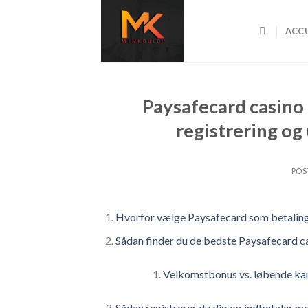
Skip
to
ACCU
content
Paysafecard casino 
registrering og
POS
Hvorfor vælge Paysafecard som betali
Sådan finder du de bedste Paysafecard c
Velkomstbonus vs. løbende k
Sådan registrerer du dig og indbetaler 