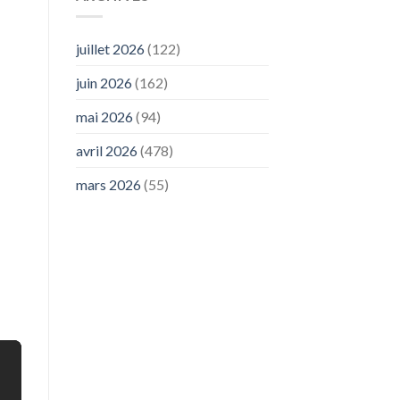
juillet 2026
(122)
juin 2026
(162)
mai 2026
(94)
avril 2026
(478)
mars 2026
(55)