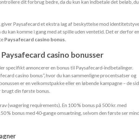
ontrollere dit forbrug bedre, da du kun kan indbetale det beløb, du
, giver Paysafecard et ekstra lag af beskyttelse mod identitetstyve
 du kan komme i gang med at spille uden ventetid. Det er derfor e
ste
Paysafecard casino bonus
.
 Paysafecard casino bonusser
 der specifikt annoncerer en bonus til Paysafecard‑indbetalinger.
afecard casino bonus”, hvor du kan sammenligne procentsatser og
bonussen er en velkomstpakke eller en løbende kampagne – de sid
r brugt din første bonus.
av (wagering requirements). En 100 % bonus på 500 kr. med
150 % bonus med 40‑gange omsætning, selvom den første ser min
pagner