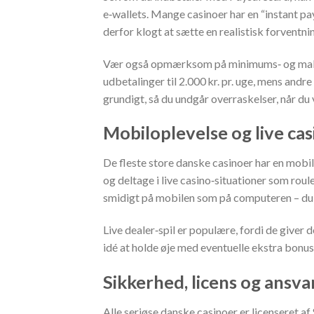
e‑wallets. Mange casinoer har en “instant p
derfor klogt at sætte en realistisk forventn
Vær også opmærksom på minimums‑ og maks
udbetalinger til 2.000 kr. pr. uge, mens andre
grundigt, så du undgår overraskelser, når du 
Mobiloplevelse og live ca
De fleste store danske casinoer har en mobil
og deltage i live casino‑situationer som rou
smidigt på mobilen som på computeren – du 
Live dealer‑spil er populære, fordi de giver d
idé at holde øje med eventuelle ekstra bonuss
Sikkerhed, licens og ansvar
Alle seriøse danske casinoer er licenseret af