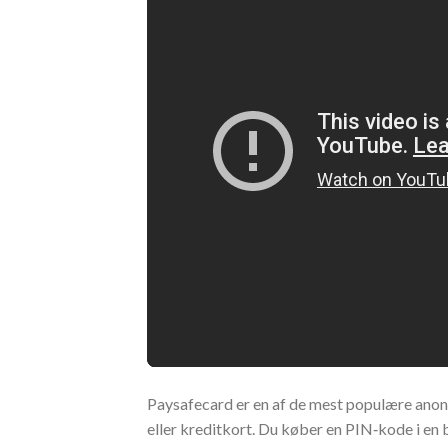
Paysafecard er en af de mest populære anon
eller kreditkort. Du køber en PIN‑kode i en 