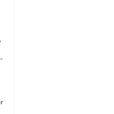
v
se
er
r