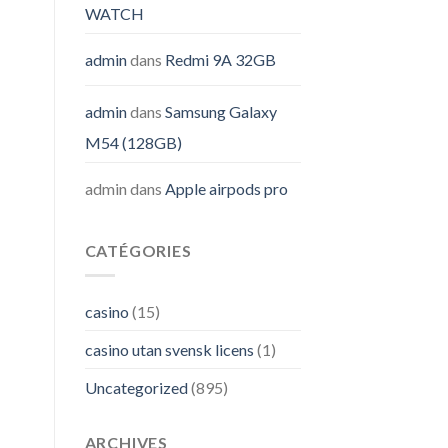
WATCH
admin
dans
Redmi 9A 32GB
admin
dans
Samsung Galaxy
M54 (128GB)
admin
dans
Apple airpods pro
CATÉGORIES
casino
(15)
casino utan svensk licens
(1)
Uncategorized
(895)
ARCHIVES