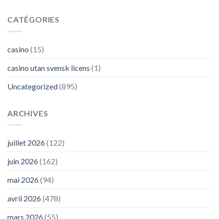
CATÉGORIES
casino
(15)
casino utan svensk licens
(1)
Uncategorized
(895)
ARCHIVES
juillet 2026
(122)
juin 2026
(162)
mai 2026
(94)
avril 2026
(478)
mars 2026
(55)