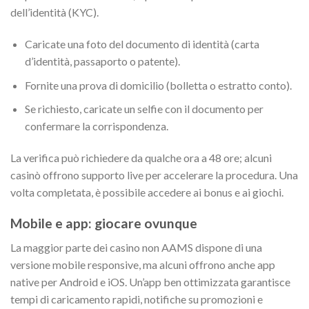
dell’identità (KYC).
Caricate una foto del documento di identità (carta
d’identità, passaporto o patente).
Fornite una prova di domicilio (bolletta o estratto conto).
Se richiesto, caricate un selfie con il documento per
confermare la corrispondenza.
La verifica può richiedere da qualche ora a 48 ore; alcuni
casinò offrono supporto live per accelerare la procedura. Una
volta completata, è possibile accedere ai bonus e ai giochi.
Mobile e app: giocare ovunque
La maggior parte dei casino non AAMS dispone di una
versione mobile responsive, ma alcuni offrono anche app
native per Android e iOS. Un’app ben ottimizzata garantisce
tempi di caricamento rapidi, notifiche su promozioni e