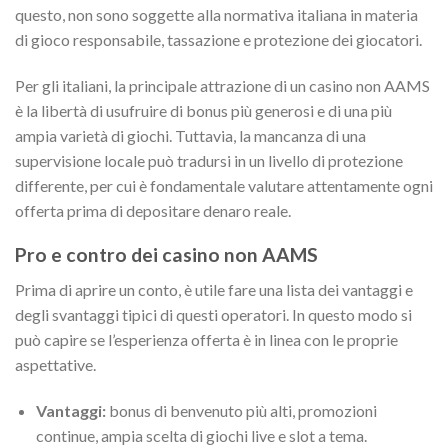
questo, non sono soggette alla normativa italiana in materia
di gioco responsabile, tassazione e protezione dei giocatori.
Per gli italiani, la principale attrazione di un casino non AAMS
è la libertà di usufruire di bonus più generosi e di una più
ampia varietà di giochi. Tuttavia, la mancanza di una
supervisione locale può tradursi in un livello di protezione
differente, per cui è fondamentale valutare attentamente ogni
offerta prima di depositare denaro reale.
Pro e contro dei casino non AAMS
Prima di aprire un conto, è utile fare una lista dei vantaggi e
degli svantaggi tipici di questi operatori. In questo modo si
può capire se l’esperienza offerta è in linea con le proprie
aspettative.
Vantaggi:
bonus di benvenuto più alti, promozioni
continue, ampia scelta di giochi live e slot a tema.