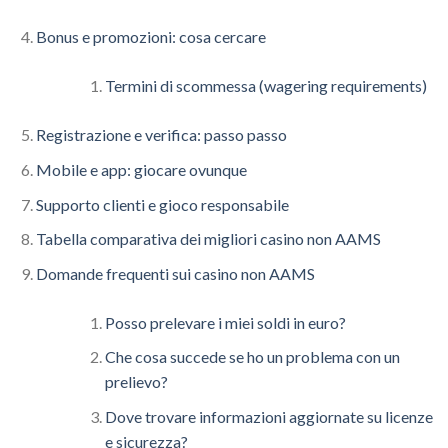
Bonus e promozioni: cosa cercare
Termini di scommessa (wagering requirements)
Registrazione e verifica: passo passo
Mobile e app: giocare ovunque
Supporto clienti e gioco responsabile
Tabella comparativa dei migliori casino non AAMS
Domande frequenti sui casino non AAMS
Posso prelevare i miei soldi in euro?
Che cosa succede se ho un problema con un
prelievo?
Dove trovare informazioni aggiornate su licenze
e sicurezza?