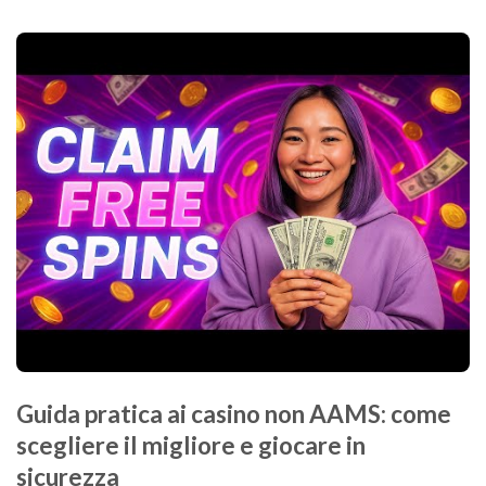
Guida pratica ai casino non AAMS: come
scegliere il migliore e giocare in
sicurezza