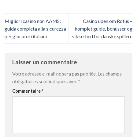
Migliori casino non AAMS:
Casino uden om Rofus –
guida completa alla sicurezza
komplet guide, bonusser og
per giocatori italiani
sikkerhed for danske spillere
Laisser un commentaire
Votre adresse e-mail ne sera pas publiée.
Les champs
obligatoires sont indiqués avec
*
Commentaire
*