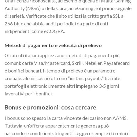
Una licenza riconosciuta, ad esempio quella di Malta Gaming
Authority (MGA) o della Curaçao eGaming, è il primo segnale
di serietà. Verificate che il sito utilizzi la crittografia SSL a
256 bit e che abbia audit periodici da parte di enti
indipendenti come eCOGRA.
Metodi di pagamento e velocità di prelievo
Gli utenti italiani apprezzano i metodi di pagamento più
comuni: carte Visa/Mastercard, Skrill, Neteller, Paysafecard
e bonifici bancari. Il tempo di prelievo è un parametro
cruciale: alcuni casinò offrono “instant payouts” tramite
portafogli elettronici, mentre altri impiegano 3‑5 giorni
lavorativi per i bonifici.
Bonus e promozioni: cosa cercare
I bonus sono spesso la carta vincente dei casino non AAMS.
Tuttavia, un’offerta apparentemente generosa può
nascondere condizioni stringenti. Leggere sempre i termini è