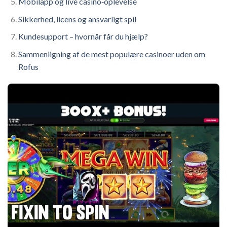
Mobilapp og live casino‑oplevelse
Sikkerhed, licens og ansvarligt spil
Kundesupport – hvornår får du hjælp?
Sammenligning af de mest populære casinoer uden om
Rofus