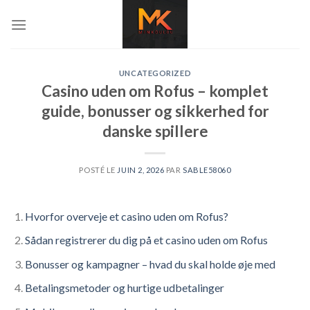
Skip
to
content
UNCATEGORIZED
Casino uden om Rofus – komplet
guide, bonusser og sikkerhed for
danske spillere
POSTÉ LE
JUIN 2, 2026
PAR
SABLE58060
Hvorfor overveje et casino uden om Rofus?
Sådan registrerer du dig på et casino uden om Rofus
Bonusser og kampagner – hvad du skal holde øje med
Betalingsmetoder og hurtige udbetalinger