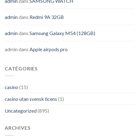
admin
dans
SAMSUNG WATCH
admin
dans
Redmi 9A 32GB
admin
dans
Samsung Galaxy M54 (128GB)
admin
dans
Apple airpods pro
CATÉGORIES
casino
(15)
casino utan svensk licens
(1)
Uncategorized
(895)
ARCHIVES