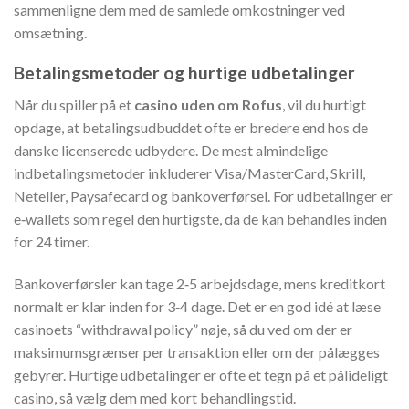
sammenligne dem med de samlede omkostninger ved
omsætning.
Betalingsmetoder og hurtige udbetalinger
Når du spiller på et
casino uden om Rofus
, vil du hurtigt
opdage, at betalingsudbuddet ofte er bredere end hos de
danske licenserede udbydere. De mest almindelige
indbetalingsmetoder inkluderer Visa/MasterCard, Skrill,
Neteller, Paysafecard og bankoverførsel. For udbetalinger er
e‑wallets som regel den hurtigste, da de kan behandles inden
for 24 timer.
Bankoverførsler kan tage 2‑5 arbejdsdage, mens kreditkort
normalt er klar inden for 3‑4 dage. Det er en god idé at læse
casinoets “withdrawal policy” nøje, så du ved om der er
maksimumsgrænser per transaktion eller om der pålægges
gebyrer. Hurtige udbetalinger er ofte et tegn på et pålideligt
casino, så vælg dem med kort behandlingstid.