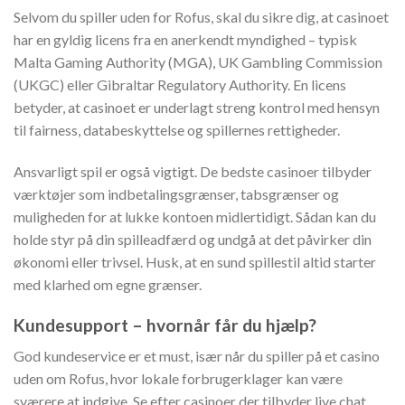
Selvom du spiller uden for Rofus, skal du sikre dig, at casinoet
har en gyldig licens fra en anerkendt myndighed – typisk
Malta Gaming Authority (MGA), UK Gambling Commission
(UKGC) eller Gibraltar Regulatory Authority. En licens
betyder, at casinoet er underlagt streng kontrol med hensyn
til fairness, databeskyttelse og spillernes rettigheder.
Ansvarligt spil er også vigtigt. De bedste casinoer tilbyder
værktøjer som indbetalingsgrænser, tabsgrænser og
muligheden for at lukke kontoen midlertidigt. Sådan kan du
holde styr på din spilleadfærd og undgå at det påvirker din
økonomi eller trivsel. Husk, at en sund spillestil altid starter
med klarhed om egne grænser.
Kundesupport – hvornår får du hjælp?
God kundeservice er et must, især når du spiller på et casino
uden om Rofus, hvor lokale forbrugerklager kan være
sværere at indgive. Se efter casinoer der tilbyder live chat