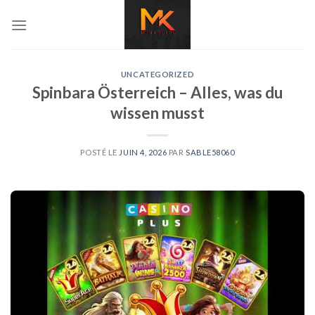
Skip
to
content
UNCATEGORIZED
Spinbara Österreich – Alles, was du
wissen musst
POSTÉ LE
JUIN 4, 2026
PAR
SABLE58060