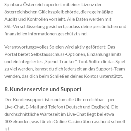
Spinbara Österreich operiert mit einer Lizenz der
österreichischen Glücksspielbehörde, die regelmäßige
Audits und Kontrollen vorsieht. Alle Daten werden mit
SSL‑Verschlüsselung gesichert, sodass deine persönlichen und
finanziellen Informationen geschützt sind.
Verantwortungsvolles Spielen wird aktiv gefördert: Das
Portal bietet Selbstausschluss‑Optionen, Einzahlungslimits
und ein integriertes „Spend‑Tracker“-Tool. Sollte dir das Spiel
zu viel werden, kannst du dich jederzeit an das Support‑Team
wenden, das dich beim Schließen deines Kontos unterstützt.
8. Kundenservice und Support
Der Kundensupport ist rund um die Uhr erreichbar – per
Live‑Chat, E‑Mail und Telefon (Deutsch und Englisch). Die
durchschnittliche Wartezeit im Live‑Chat liegt bei etwa
30 Sekunden, was für ein Online‑Casino überraschend schnell
ist.