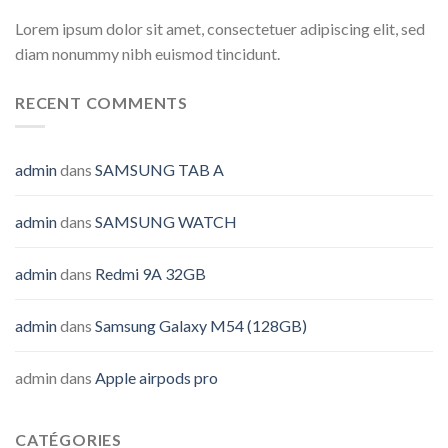
Lorem ipsum dolor sit amet, consectetuer adipiscing elit, sed
diam nonummy nibh euismod tincidunt.
RECENT COMMENTS
admin
dans
SAMSUNG TAB A
admin
dans
SAMSUNG WATCH
admin
dans
Redmi 9A 32GB
admin
dans
Samsung Galaxy M54 (128GB)
admin
dans
Apple airpods pro
CATÉGORIES