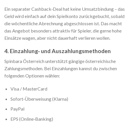
Ein separater Cashback‑Deal hat keine Umsatzbindung – das
Geld wird einfach auf dein Spielkonto zurückgebucht, sobald
die wöchentliche Abrechnung abgeschlossen ist. Das macht
das Angebot besonders attraktiv für Spieler, die gerne hohe
Einsätze wagen, aber nicht dauerhaft verlieren wollen.
4. Einzahlung‑ und Auszahlungsmethoden
Spinbara Österreich unterstützt gängige österreichische
Zahlungsmethoden. Bei Einzahlungen kannst du zwischen
folgenden Optionen wählen:
Visa / MasterCard
Sofort‑Überweisung (Klarna)
PayPal
EPS (Online‑Banking)