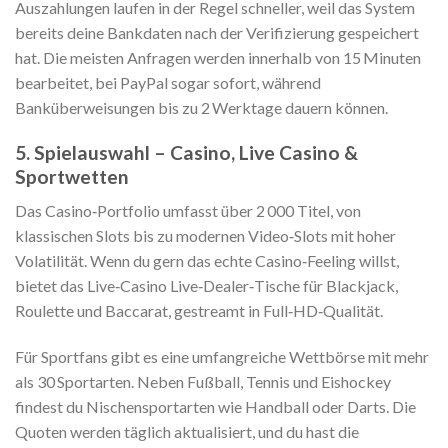
Auszahlungen laufen in der Regel schneller, weil das System
bereits deine Bankdaten nach der Verifizierung gespeichert
hat. Die meisten Anfragen werden innerhalb von 15 Minuten
bearbeitet, bei PayPal sogar sofort, während
Banküberweisungen bis zu 2 Werktage dauern können.
5. Spielauswahl – Casino, Live Casino &
Sportwetten
Das Casino‑Portfolio umfasst über 2 000 Titel, von
klassischen Slots bis zu modernen Video‑Slots mit hoher
Volatilität. Wenn du gern das echte Casino‑Feeling willst,
bietet das Live‑Casino Live‑Dealer‑Tische für Blackjack,
Roulette und Baccarat, gestreamt in Full‑HD‑Qualität.
Für Sportfans gibt es eine umfangreiche Wettbörse mit mehr
als 30 Sportarten. Neben Fußball, Tennis und Eishockey
findest du Nischensportarten wie Handball oder Darts. Die
Quoten werden täglich aktualisiert, und du hast die