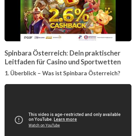
Spinbara Österreich: Dein praktischer
Leitfaden für Casino und Sportwetten
1. Überblick – Was ist Spinbara Österreich?