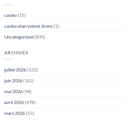
casino
(15)
casino utan svensk licens
(1)
Uncategorized
(895)
ARCHIVES
juillet 2026
(122)
juin 2026
(162)
mai 2026
(94)
avril 2026
(478)
mars 2026
(55)