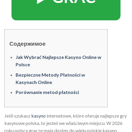
Содержимое
Jak Wybrać Najlepsze Kasyno Online w
Polsce
Bezpieczne Metody Płatności w
Kasynach Online
Porównanie metod płatności
Jeśli szukasz
kasyno
internetowe, które oferuje najlepsze gry
kasynowe polska, to jesteś we właściwym miejscu. W 2026
roku polscy gracze mają dostęp do wielu polskie kasyno