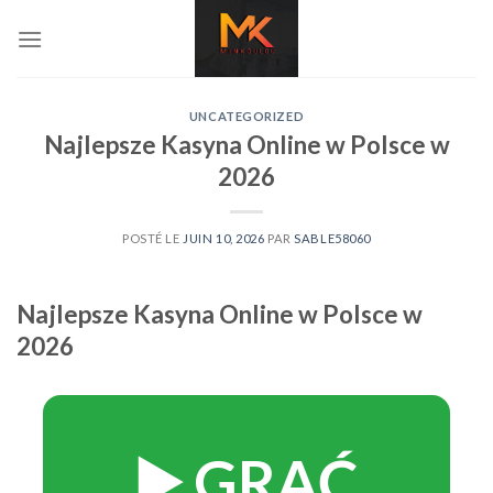
Skip
to
content
UNCATEGORIZED
Najlepsze Kasyna Online w Polsce w
2026
POSTÉ LE
JUIN 10, 2026
PAR
SABLE58060
Najlepsze Kasyna Online w Polsce w
2026
▶️ GRAĆ