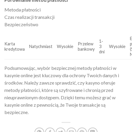
Metoda płatności
Czas realizacji transakcji
Bezpieczeństwo
1-
Karta
Przelew
p
Natychmiast
Wysokie
3
Wysokie
kredytowa
bankowy
(
dni
N
Podsumowując, wybór bezpiecznej metody płatności w
kasynie online jest kluczowy dla ochrony Twoich danych i
środków. Należy zawsze sprawdzić, czy kasyno oferuje
metody płatności, które są szyfrowane i chronią przed
nieuprawnionym dostępem. Dzięki temu możesz grać w
kasynie online z pewnością, że Twoje transakcje są
bezpieczne.