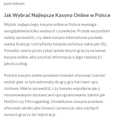
potrzebom.
Jak Wybrać Najlepsze Kasyno Online w Polsce
Wybór najlepszego kasyna online w Polsce wymaga
uwzględnienia kilku ważnych czynników. Przede wszystkim
należy sprawdzić, czy dane kasyno internetowe posiada
ważną licencję i certyfikaty bezpieczeństwa, takie jak SSL.
Ponadto, warto przeczytać opinie innych graczy na temat
kasyna online, aby uzyskać informacje o jego reputacji i
jakości usług.
Polskie kasyno online powinno również oferować szeroki
wybór gier, w tym automaty do gry, gry karciane i gry
stołowe. Warto sprawdzić, czy kasyno współpracuje z
renomowanymi dostawcami oprogramowania, takimi jak
NetEnt czy Microgaming. Dodatkowo, kasyno powinno
oferować atrakcyjne bonusy i promocje, aby zachęcić
nowych graczy do rejestracji.