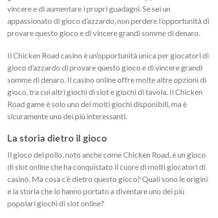
vincere e di aumentare i propri guadagni. Se sei un
appassionato di gioco d’azzardo, non perdere l’opportunità di
provare questo gioco e di vincere grandi somme di denaro.
Il Chicken Road casino è un’opportunità unica per giocatori di
gioco d’azzardo di provare questo gioco e di vincere grandi
somme di denaro. Il casino online offre molte altre opzioni di
gioco, tra cui altri giochi di slot e giochi di tavola. Il Chicken
Road game è solo uno dei molti giochi disponibili, ma è
sicuramente uno dei più interessanti.
La storia dietro il gioco
Il gioco del pollo, noto anche come Chicken Road, è un gioco
di slot online che ha conquistato il cuore di molti giocatori di
casinò. Ma cosa c’è dietro questo gioco? Quali sono le origini
e la storia che lo hanno portato a diventare uno dei più
popolari giochi di slot online?