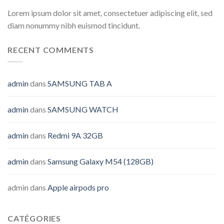
Lorem ipsum dolor sit amet, consectetuer adipiscing elit, sed
diam nonummy nibh euismod tincidunt.
RECENT COMMENTS
admin
dans
SAMSUNG TAB A
admin
dans
SAMSUNG WATCH
admin
dans
Redmi 9A 32GB
admin
dans
Samsung Galaxy M54 (128GB)
admin
dans
Apple airpods pro
CATÉGORIES