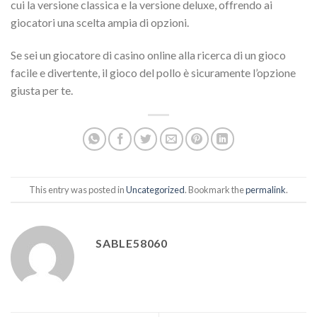
cui la versione classica e la versione deluxe, offrendo ai
giocatori una scelta ampia di opzioni.
Se sei un giocatore di casino online alla ricerca di un gioco
facile e divertente, il gioco del pollo è sicuramente l’opzione
giusta per te.
This entry was posted in
Uncategorized
. Bookmark the
permalink
.
SABLE58060