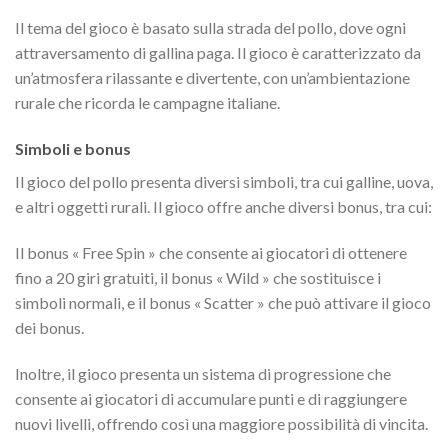
Il tema del gioco è basato sulla strada del pollo, dove ogni
attraversamento di gallina paga. Il gioco è caratterizzato da
un’atmosfera rilassante e divertente, con un’ambientazione
rurale che ricorda le campagne italiane.
Simboli e bonus
Il gioco del pollo presenta diversi simboli, tra cui galline, uova,
e altri oggetti rurali. Il gioco offre anche diversi bonus, tra cui:
Il bonus « Free Spin » che consente ai giocatori di ottenere
fino a 20 giri gratuiti, il bonus « Wild » che sostituisce i
simboli normali, e il bonus « Scatter » che può attivare il gioco
dei bonus.
Inoltre, il gioco presenta un sistema di progressione che
consente ai giocatori di accumulare punti e di raggiungere
nuovi livelli, offrendo così una maggiore possibilità di vincita.