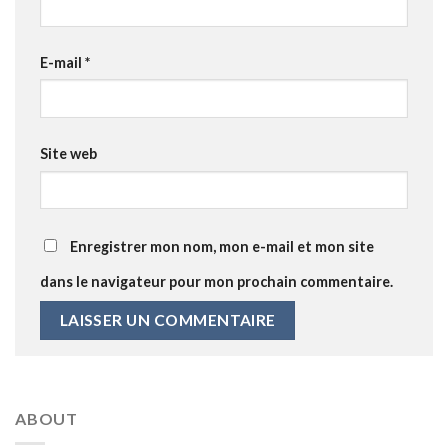
E-mail
*
Site web
Enregistrer mon nom, mon e-mail et mon site
dans le navigateur pour mon prochain commentaire.
ABOUT