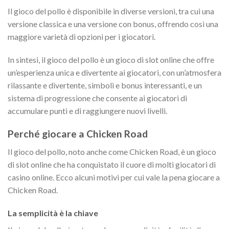
Il gioco del pollo è disponibile in diverse versioni, tra cui una
versione classica e una versione con bonus, offrendo così una
maggiore varietà di opzioni per i giocatori.
In sintesi, il gioco del pollo è un gioco di slot online che offre
un’esperienza unica e divertente ai giocatori, con un’atmosfera
rilassante e divertente, simboli e bonus interessanti, e un
sistema di progressione che consente ai giocatori di
accumulare punti e di raggiungere nuovi livelli.
Perché giocare a Chicken Road
Il gioco del pollo, noto anche come Chicken Road, è un gioco
di slot online che ha conquistato il cuore di molti giocatori di
casino online. Ecco alcuni motivi per cui vale la pena giocare a
Chicken Road.
La semplicità è la chiave