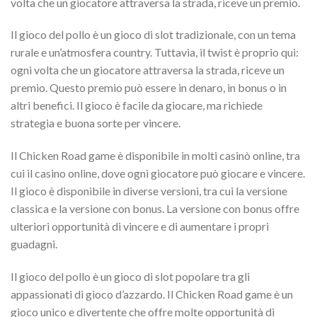
volta che un giocatore attraversa la strada, riceve un premio.
Il gioco del pollo è un gioco di slot tradizionale, con un tema
rurale e un’atmosfera country. Tuttavia, il twist è proprio qui:
ogni volta che un giocatore attraversa la strada, riceve un
premio. Questo premio può essere in denaro, in bonus o in
altri benefici. Il gioco è facile da giocare, ma richiede
strategia e buona sorte per vincere.
Il Chicken Road game è disponibile in molti casinò online, tra
cui il casino online, dove ogni giocatore può giocare e vincere.
Il gioco è disponibile in diverse versioni, tra cui la versione
classica e la versione con bonus. La versione con bonus offre
ulteriori opportunità di vincere e di aumentare i propri
guadagni.
Il gioco del pollo è un gioco di slot popolare tra gli
appassionati di gioco d’azzardo. Il Chicken Road game è un
gioco unico e divertente che offre molte opportunità di