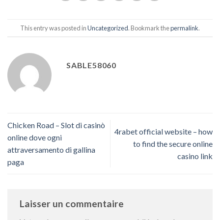
This entry was posted in
Uncategorized
. Bookmark the
permalink
.
SABLE58060
Chicken Road – Slot di casinò
4rabet official website – how
online dove ogni
to find the secure online
attraversamento di gallina
casino link
paga
Laisser un commentaire