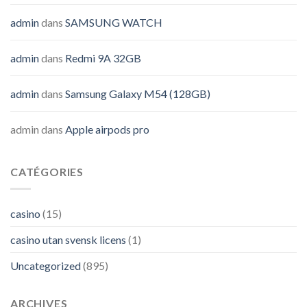
admin
dans
SAMSUNG WATCH
admin
dans
Redmi 9A 32GB
admin
dans
Samsung Galaxy M54 (128GB)
admin
dans
Apple airpods pro
CATÉGORIES
casino
(15)
casino utan svensk licens
(1)
Uncategorized
(895)
ARCHIVES