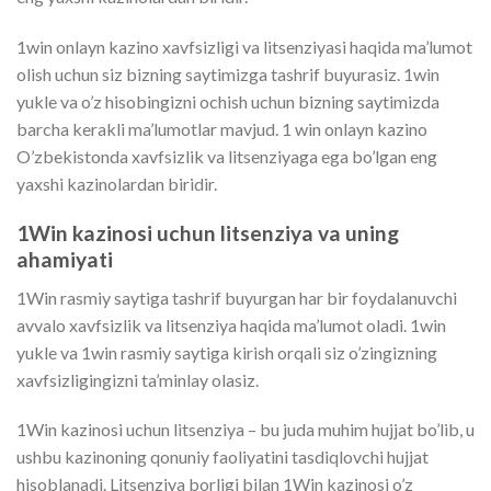
1win onlayn kazino xavfsizligi va litsenziyasi haqida ma’lumot
olish uchun siz bizning saytimizga tashrif buyurasiz. 1win
yukle va o’z hisobingizni ochish uchun bizning saytimizda
barcha kerakli ma’lumotlar mavjud. 1 win onlayn kazino
O’zbekistonda xavfsizlik va litsenziyaga ega bo’lgan eng
yaxshi kazinolardan biridir.
1Win kazinosi uchun litsenziya va uning
ahamiyati
1Win rasmiy saytiga tashrif buyurgan har bir foydalanuvchi
avvalo xavfsizlik va litsenziya haqida ma’lumot oladi. 1win
yukle va 1win rasmiy saytiga kirish orqali siz o’zingizning
xavfsizligingizni ta’minlay olasiz.
1Win kazinosi uchun litsenziya – bu juda muhim hujjat bo’lib, u
ushbu kazinoning qonuniy faoliyatini tasdiqlovchi hujjat
hisoblanadi. Litsenziya borligi bilan 1Win kazinosi o’z