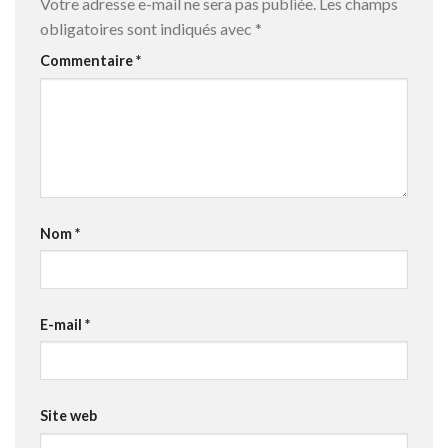
Votre adresse e-mail ne sera pas publiée.
Les champs
obligatoires sont indiqués avec
*
Commentaire
*
Nom
*
E-mail
*
Site web