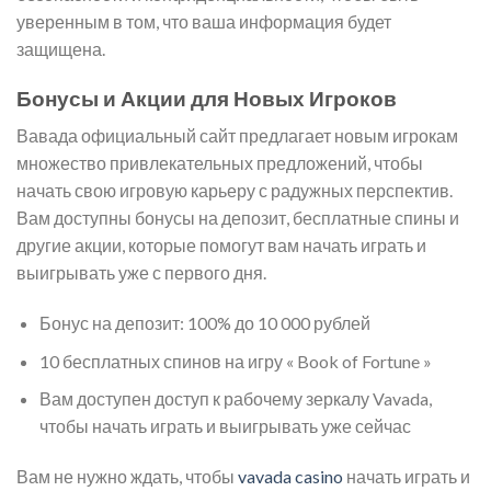
уверенным в том, что ваша информация будет
защищена.
Бонусы и Акции для Новых Игроков
Вавада официальный сайт предлагает новым игрокам
множество привлекательных предложений, чтобы
начать свою игровую карьеру с радужных перспектив.
Вам доступны бонусы на депозит, бесплатные спины и
другие акции, которые помогут вам начать играть и
выигрывать уже с первого дня.
Бонус на депозит: 100% до 10 000 рублей
10 бесплатных спинов на игру « Book of Fortune »
Вам доступен доступ к рабочему зеркалу Vavada,
чтобы начать играть и выигрывать уже сейчас
Вам не нужно ждать, чтобы
vavada casino
начать играть и