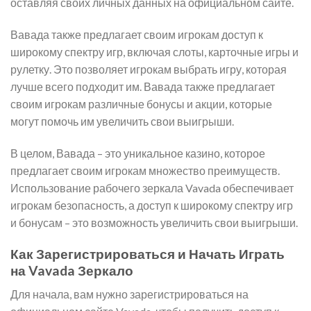
оставляя своих личных данных на официальном сайте.
Вавада также предлагает своим игрокам доступ к
широкому спектру игр, включая слоты, карточные игры и
рулетку. Это позволяет игрокам выбрать игру, которая
лучше всего подходит им. Вавада также предлагает
своим игрокам различные бонусы и акции, которые
могут помочь им увеличить свои выигрыши.
В целом, Вавада – это уникальное казино, которое
предлагает своим игрокам множество преимуществ.
Использование рабочего зеркала Vavada обеспечивает
игрокам безопасность, а доступ к широкому спектру игр
и бонусам – это возможность увеличить свои выигрыши.
Как Зарегистрироваться и Начать Играть
на Vavada Зеркало
Для начала, вам нужно зарегистрироваться на