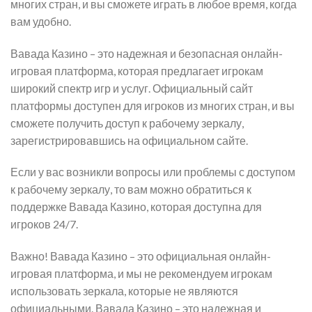
многих стран, и вы сможете играть в любое время, когда
вам удобно.
Вавада Казино – это надежная и безопасная онлайн-
игровая платформа, которая предлагает игрокам
широкий спектр игр и услуг. Официальный сайт
платформы доступен для игроков из многих стран, и вы
сможете получить доступ к рабочему зеркалу,
зарегистрировавшись на официальном сайте.
Если у вас возникли вопросы или проблемы с доступом
к рабочему зеркалу, то вам можно обратиться к
поддержке Вавада Казино, которая доступна для
игроков 24/7.
Важно! Вавада Казино – это официальная онлайн-
игровая платформа, и мы не рекомендуем игрокам
использовать зеркала, которые не являются
официальными. Вавада Казино – это надежная и