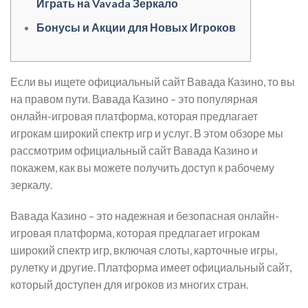
Играть на Vavada Зеркало
Бонусы и Акции для Новых Игроков
Если вы ищете официальный сайт Вавада Казино, то вы
на правом пути. Вавада Казино – это популярная
онлайн-игровая платформа, которая предлагает
игрокам широкий спектр игр и услуг. В этом обзоре мы
рассмотрим официальный сайт Вавада Казино и
покажем, как вы можете получить доступ к рабочему
зеркалу.
Вавада Казино – это надежная и безопасная онлайн-
игровая платформа, которая предлагает игрокам
широкий спектр игр, включая слоты, карточные игры,
рулетку и другие. Платформа имеет официальный сайт,
который доступен для игроков из многих стран.