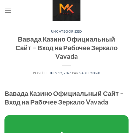
Skip
to
content
UNCATEGORIZED
Вавада Казино Официальный
Сайт – Вход на Рабочее Зеркало
Vavada
POSTÉ LE
JUIN 15, 2026
PAR
SABLE58060
Вавада Казино Официальный Сайт –
Вход на Рабочее Зеркало Vavada