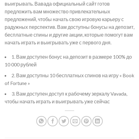
выигрывать. Вавада официальный сайт готов
предложить вам множество привлекательных
предложений, чтобы начать свою игровую карьеру с
радужных перспектив. Вам доступны бонусы на депозит,
бесплатные спины и другие акции, которые помогут вам
начать играть и выигрывать уже с первого дня.
1. Вам доступен бонус на депозит в размере 100% до
10 000 рублей
2. Вам доступны 10 бесплатных спинов на игру « Book
of Fortune »
3. Вам доступен доступ к рабочему зеркалу Vavada,
чтобы начать играть и выигрывать уже сейчас