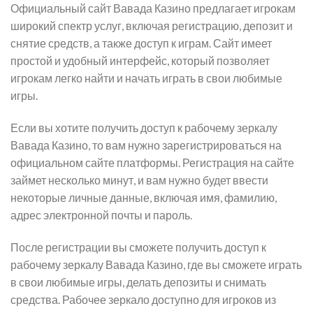
Официальный сайт Вавада Казино предлагает игрокам
широкий спектр услуг, включая регистрацию, депозит и
снятие средств, а также доступ к играм. Сайт имеет
простой и удобный интерфейс, который позволяет
игрокам легко найти и начать играть в свои любимые
игры.
Если вы хотите получить доступ к рабочему зеркалу
Вавада Казино, то вам нужно зарегистрироваться на
официальном сайте платформы. Регистрация на сайте
займет несколько минут, и вам нужно будет ввести
некоторые личные данные, включая имя, фамилию,
адрес электронной почты и пароль.
После регистрации вы сможете получить доступ к
рабочему зеркалу Вавада Казино, где вы сможете играть
в свои любимые игры, делать депозиты и снимать
средства. Рабочее зеркало доступно для игроков из