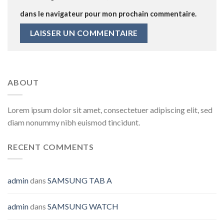
dans le navigateur pour mon prochain commentaire.
ABOUT
Lorem ipsum dolor sit amet, consectetuer adipiscing elit, sed
diam nonummy nibh euismod tincidunt.
RECENT COMMENTS
admin
dans
SAMSUNG TAB A
admin
dans
SAMSUNG WATCH