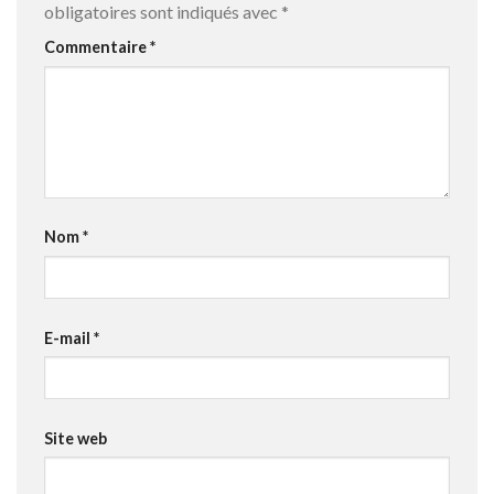
obligatoires sont indiqués avec
*
Commentaire
*
Nom
*
E-mail
*
Site web