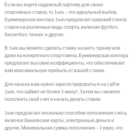
Если вы ищете надежный партнер для своих
спортивных ставок, то 1win – это идеальный выбор.
Букмекерская контора 1win предлагает широкий спектр
ставок на различные виды спорта, включая футбол,
баскетбол, теннис и другие.
В 1win вы можете сделать ставку на матч, турнир или
даже на конкретного спортсмена. Букмекерская контора
предлагает высокие коэффициенты, что обеспечивает
вам максимальную прибыль от вашей ставки.
Для начала вам нужно зарегистрироваться на сайте
1win, что займет не более 5 минут. Затем вы сможете
пополнить свой счет и начать делать ставки.
1win предлагает несколько способов пополнения счета,
включая банковские карты, электронные деньги и
другие. Минимальная сумма пополнения – 1 евро, что