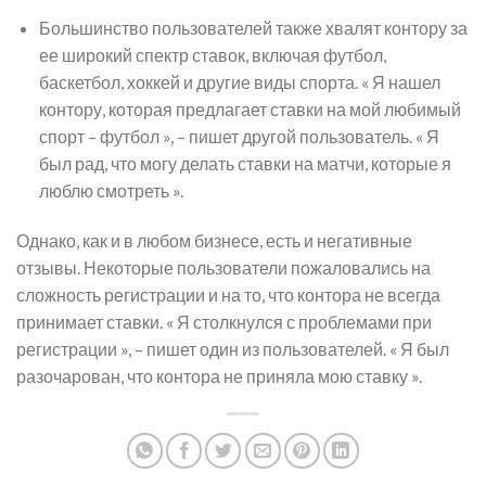
Большинство пользователей также хвалят контору за
ее широкий спектр ставок, включая футбол,
баскетбол, хоккей и другие виды спорта. « Я нашел
контору, которая предлагает ставки на мой любимый
спорт – футбол », – пишет другой пользователь. « Я
был рад, что могу делать ставки на матчи, которые я
люблю смотреть ».
Однако, как и в любом бизнесе, есть и негативные
отзывы. Некоторые пользователи пожаловались на
сложность регистрации и на то, что контора не всегда
принимает ставки. « Я столкнулся с проблемами при
регистрации », – пишет один из пользователей. « Я был
разочарован, что контора не приняла мою ставку ».